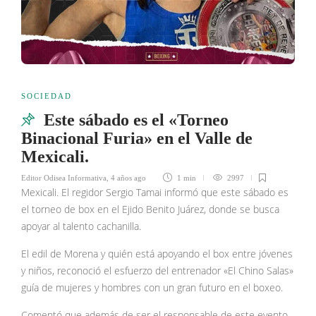
SOCIEDAD
Este sábado es el «Torneo
Binacional Furia» en el Valle de
Mexicali.
Editor Odisea Informativa
,
4 años ago
1 min
2997
Mexicali. El regidor Sergio Tamai informó que este sábado es
el torneo de box en el Ejido Benito Juárez, donde se busca
apoyar al talento cachanilla.
El edil de Morena y quién está apoyando el box entre jóvenes
y niños, reconoció el esfuerzo del entrenador «El Chino Salas»
guía de mujeres y hombres con un gran futuro en el boxeo.
Comentó que además de ser el responsable de este evento