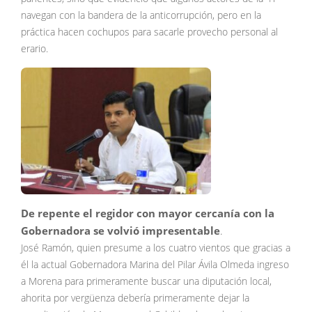
navegan con la bandera de la anticorrupción, pero en la
práctica hacen cochupos para sacarle provecho personal al
erario.
De repente el regidor con mayor cercanía con la
Gobernadora se volvió impresentable
.
José Ramón, quien presume a los cuatro vientos que gracias a
él la actual Gobernadora Marina del Pilar Ávila Olmeda ingreso
a Morena para primeramente buscar una diputación local,
ahorita por vergüenza debería primeramente dejar la