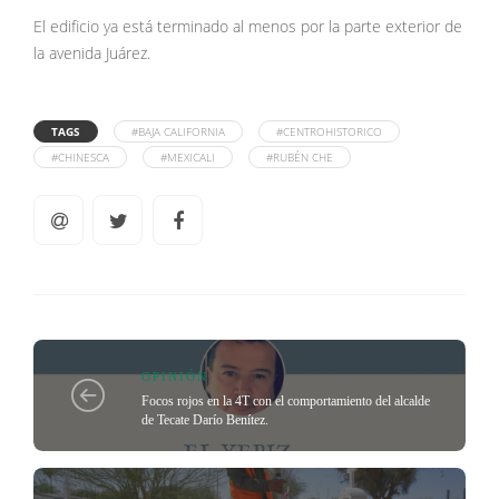
El edificio ya está terminado al menos por la parte exterior de
la avenida Juárez.
TAGS
#BAJA CALIFORNIA
#CENTROHISTORICO
#CHINESCA
#MEXICALI
#RUBÉN CHE
OPINIÓN
Focos rojos en la 4T con el comportamiento del alcalde
de Tecate Darío Benítez.