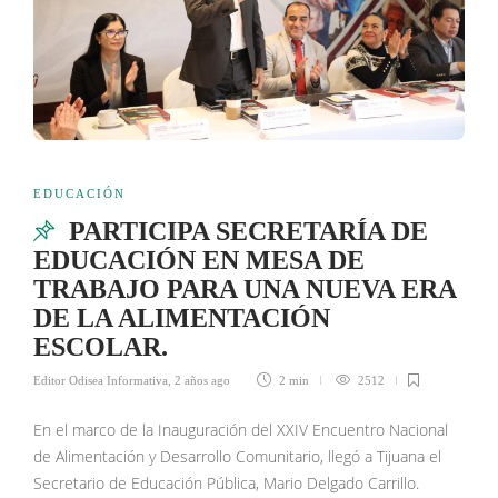
EDUCACIÓN
PARTICIPA SECRETARÍA DE
EDUCACIÓN EN MESA DE
TRABAJO PARA UNA NUEVA ERA
DE LA ALIMENTACIÓN
ESCOLAR.
Editor Odisea Informativa
,
2 años ago
2 min
2512
En el marco de la Inauguración del XXIV Encuentro Nacional
de Alimentación y Desarrollo Comunitario, llegó a Tijuana el
Secretario de Educación Pública, Mario Delgado Carrillo.