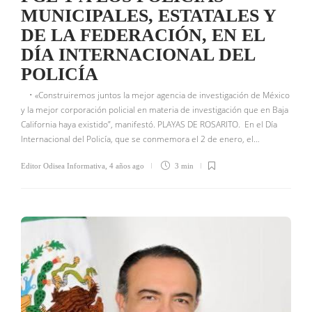
MUNICIPALES, ESTATALES Y
DE LA FEDERACIÓN, EN EL
DÍA INTERNACIONAL DEL
POLICÍA
• «Construiremos juntos la mejor agencia de investigación de México
y la mejor corporación policial en materia de investigación que en Baja
California haya existido”, manifestó. PLAYAS DE ROSARITO. En el Día
Internacional del Policía, que se conmemora el 2 de enero, el…
Editor Odisea Informativa
,
4 años ago
3 min