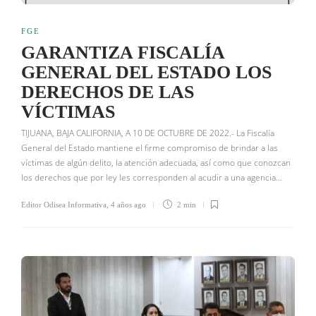
FGE
GARANTIZA FISCALÍA
GENERAL DEL ESTADO LOS
DERECHOS DE LAS
VÍCTIMAS
TIJUANA, BAJA CALIFORNIA, A 10 DE OCTUBRE DE 2022.- La Fiscalía
General del Estado mantiene el firme compromiso de brindar a las
víctimas de algún delito, la atención adecuada, así como que conozcan
los derechos que por ley les corresponden al acudir a una agencia…
Editor Odisea Informativa
,
4 años ago
2 min