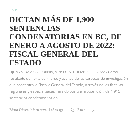
FGE
DICTAN MÁS DE 1,900
SENTENCIAS
CONDENATORIAS EN BC, DE
ENERO A AGOSTO DE 2022:
FISCAL GENERAL DEL
ESTADO
TIJUANA, BAJA CALIFORNIA, A 26 DE SEPTIEMBRE DE 2022.- Como
resultado del fortalecimiento y avance de las carpetas de investigación
que concentra la Fiscalía General del Estado, a través de las fiscalías
regionales y especializadas, ha sido posible la obtención, de 1,915
sentencias condenatorias en…
Editor Odisea Informativa
,
4 años ago
2 min