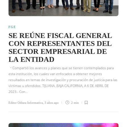
FGE
SE REÚNE FISCAL GENERAL
CON REPRESENTANTES DEL
SECTOR EMPRESARIAL DE
LA ENTIDAD
• Compartió los avances y planes que se tienen contemplados para
esta institución, los cuales van enfocados a obtener mejores
resultados en temas de investigación y procuración de justicia para las
víctimas u ofendidos. TIJUANA. BAJA CALIFORNIA, A 6 DE ABRIL DE
2023.- Con…
Editor Odisea Informativa
,
3 años ago
2 min