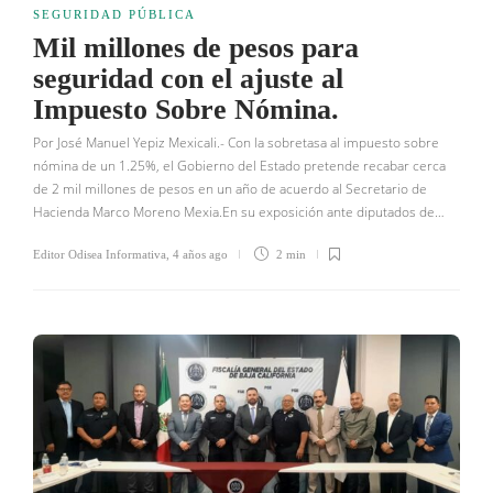
SEGURIDAD PÚBLICA
Mil millones de pesos para
seguridad con el ajuste al
Impuesto Sobre Nómina.
Por José Manuel Yepiz Mexicali.- Con la sobretasa al impuesto sobre
nómina de un 1.25%, el Gobierno del Estado pretende recabar cerca
de 2 mil millones de pesos en un año de acuerdo al Secretario de
Hacienda Marco Moreno Mexia.En su exposición ante diputados de…
Editor Odisea Informativa
,
4 años ago
2 min