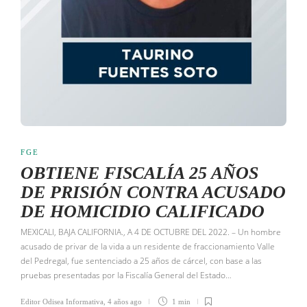
FGE
OBTIENE FISCALÍA 25 AÑOS
DE PRISIÓN CONTRA ACUSADO
DE HOMICIDIO CALIFICADO
MEXICALI, BAJA CALIFORNIA., A 4 DE OCTUBRE DEL 2022. – Un hombre
acusado de privar de la vida a un residente de fraccionamiento Valle
del Pedregal, fue sentenciado a 25 años de cárcel, con base a las
pruebas presentadas por la Fiscalía General del Estado…
Editor Odisea Informativa
,
4 años ago
1 min