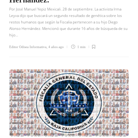
Por José Manuel Yepiz Mexicali. 28 de septiembre. La activista Irma
Leyva dijo que buscará un segundo resultado de genética sobre los
restos humanos que según la Fiscalia pertenecen a su hijo Diego
Alonso Hernández. Mencionó que durante 16 años de búsqueda de su
hijo…
Editor Odisea Informativa
,
4 años ago
1 min