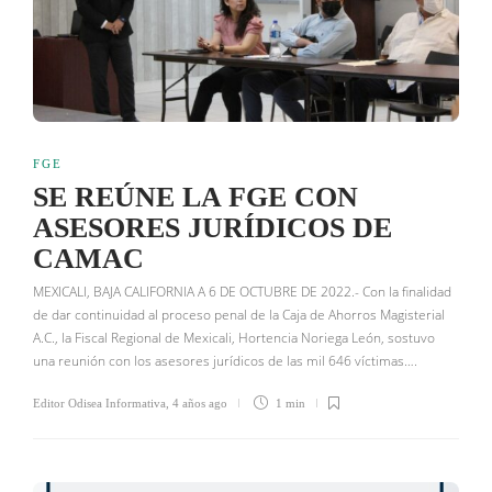
FGE
SE REÚNE LA FGE CON
ASESORES JURÍDICOS DE
CAMAC
MEXICALI, BAJA CALIFORNIA A 6 DE OCTUBRE DE 2022.- Con la finalidad
de dar continuidad al proceso penal de la Caja de Ahorros Magisterial
A.C., la Fiscal Regional de Mexicali, Hortencia Noriega León, sostuvo
una reunión con los asesores jurídicos de las mil 646 víctimas….
Editor Odisea Informativa
,
4 años ago
1 min