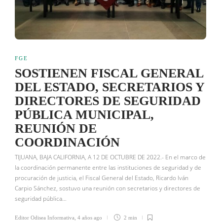
FGE
SOSTIENEN FISCAL GENERAL
DEL ESTADO, SECRETARIOS Y
DIRECTORES DE SEGURIDAD
PÚBLICA MUNICIPAL,
REUNIÓN DE
COORDINACIÓN
TIJUANA, BAJA CALIFORNIA, A 12 DE OCTUBRE DE 2022.- En el marco de
la coordinación permanente entre las instituciones de seguridad y de
procuración de justicia, el Fiscal General del Estado, Ricardo Iván
Carpio Sánchez, sostuvo una reunión con secretarios y directores de
seguridad pública…
Editor Odisea Informativa
,
4 años ago
2 min