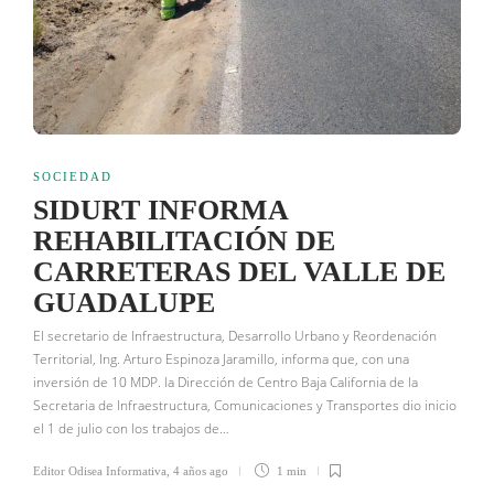
SOCIEDAD
SIDURT INFORMA
REHABILITACIÓN DE
CARRETERAS DEL VALLE DE
GUADALUPE
El secretario de Infraestructura, Desarrollo Urbano y Reordenación
Territorial, Ing. Arturo Espinoza Jaramillo, informa que, con una
inversión de 10 MDP. la Dirección de Centro Baja California de la
Secretaria de Infraestructura, Comunicaciones y Transportes dio inicio
el 1 de julio con los trabajos de…
Editor Odisea Informativa
,
4 años ago
1 min