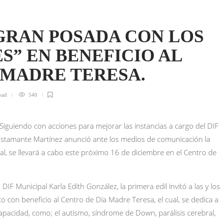
GRAN POSADA CON LOS
S” EN BENEFICIO AL
 MADRE TERESA.
ead
540
 Siguiendo con acciones para mejorar las instancias a cargo del DIF
Bustamante Martínez anunció ante los medios de comunicación la
al, se llevará a cabo este próximo 16 de diciembre en el Centro de
F Municipal Karla Edith González, la primera edil invitó a las y los
con beneficio al Centro de Día Madre Teresa, el cual, se dedica a
apacidad, como; el autismo, síndrome de Down, parálisis cerebral,