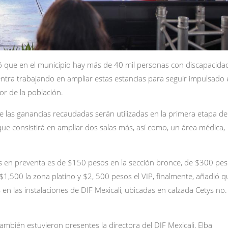
 que en el municipio hay más de 40 mil personas con discapacidad
entra trabajando en ampliar estas estancias para seguir impulsado 
tor de la población.
e las ganancias recaudadas serán utilizadas en la primera etapa de
ue consistirá en ampliar dos salas más, así como, un área médica,
tos en preventa es de $150 pesos en la sección bronce, de $300 pe
$1,500 la zona platino y $2, 500 pesos el VIP, finalmente, añadió q
en las instalaciones de DIF Mexicali, ubicadas en calzada Cetys no.
mbién estuvieron presentes la directora del DIF Mexicali, Elba