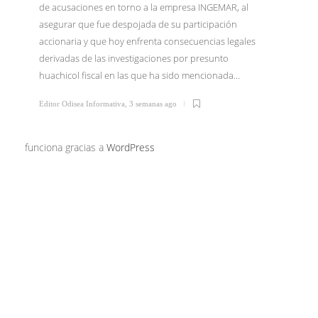
de acusaciones en torno a la empresa INGEMAR, al
asegurar que fue despojada de su participación
El Dr. I
accionaria y que hoy enfrenta consecuencias legales
junio li
derivadas de las investigaciones por presunto
Tijuana 
huachicol fiscal en las que ha sido mencionada…
Morena 
confirm
Editor Odisea Informativa
,
3 semanas ago
Editor Od
funciona gracias a
WordPress