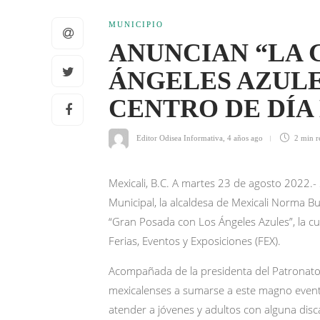
MUNICIPIO
ANUNCIAN “LA 
ÁNGELES AZULE
CENTRO DE DÍA
Editor Odisea Informativa
,
4 años ago
2 min
r
Mexicali, B.C. A martes 23 de agosto 2022.-
Municipal, la alcaldesa de Mexicali Norma 
“Gran Posada con Los Ángeles Azules”, la cu
Ferias, Eventos y Exposiciones (FEX).
Acompañada de la presidenta del Patronato DI
mexicalenses a sumarse a este magno evento 
atender a jóvenes y adultos con alguna disc