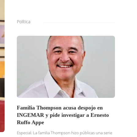
Política
Familia Thompson acusa despojo en
SOLI
INGEMAR y pide investigar a Ernesto
BURG
Ruffo Appe
BUSC
TRAS
Especial. La familia Thompson hizo públicas una serie
DENU