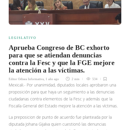
LEGISLATIVO
Aprueba Congreso de BC exhorto
para que se atiendan denuncias
contra la Fesc y que la FGE mejore
la atención a las víctimas.
Editor Odisea Informativa
,
1 año ago
2 min
534
Mexicali.- Por unanimidad, diputados locales aprobaron una
proposición para que haya un seguimiento a las denuncias
ciudadanas contra elementos de la Fesc y además que la
Fiscalía General del Estado mejore la atención a las víctimas.
La preposicion de punto de acuerdo fue planteada por la
diputada Johana Gijalva quien cuestionó las denuncias