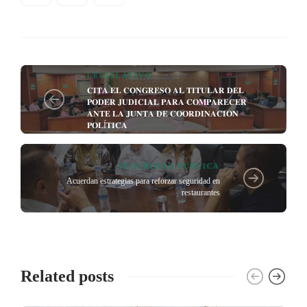
LEGISLATIVO
𝐂𝐈𝐓𝐀 𝐄𝐋 𝐂𝐎𝐍𝐆𝐑𝐄𝐒𝐎 𝐀𝐋 𝐓𝐈𝐓𝐔𝐋𝐀𝐑 𝐃𝐄𝐋
𝐏𝐎𝐃𝐄𝐑 𝐉𝐔𝐃𝐈𝐂𝐈𝐀𝐋 𝐏𝐀𝐑𝐀 𝐂𝐎𝐌𝐏𝐀𝐑𝐄𝐂𝐄𝐑
𝐀𝐍𝐓𝐄 𝐋𝐀 𝐉𝐔𝐍𝐓𝐀 𝐃𝐄 𝐂𝐎𝐎𝐑𝐃𝐈𝐍𝐀𝐂𝐈𝐎𝐍
𝐏𝐎𝐋Í𝐓𝐈𝐂𝐀
SEGURIDAD PÚBLICA
Acuerdan estrategias para reforzar seguridad en
restaurantes
Related posts