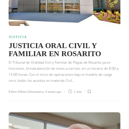
JUSTICIA
JUSTICIA ORAL CIVIL Y
FAMILIAR EN ROSARITO
El Tribunal de Oralidad Civil y Familiar de Playas de Rosarito ya en
funciones, brinda atención de lunes a viernes, en un horario de 8:00 a
15:00 horas. Con el inicio de operaciones bajo el modelo de carga
cero, todos los asuntos en materias Civil…
Editor Odisea Informativa
,
4 meses ago
1 min