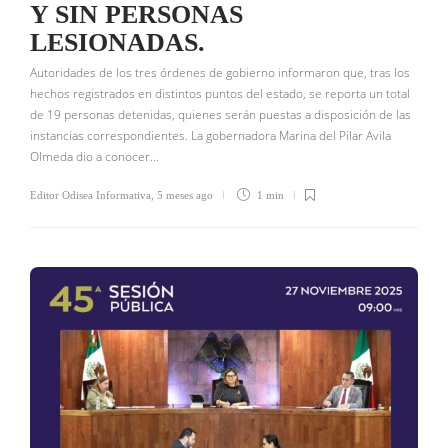
Y SIN PERSONAS
LESIONADAS.
Autoridades de los tres órdenes de gobierno informaron que, tras los
hechos registrados en distintos puntos del estado, se reporta un total
de 19 personas detenidas, quienes serán puestas a disposición de las
instancias correspondientes. La gobernadora Marina del Pilar Avila
Olmeda dio a conocer…
Editor Odisea Informativa
,
5 meses ago
1 min