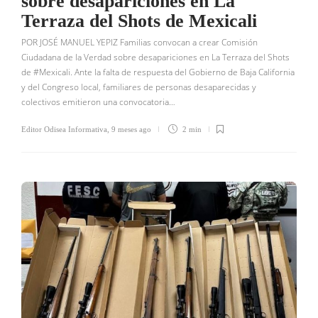
sobre desapariciones en La
Terraza del Shots de Mexicali
POR JOSÉ MANUEL YEPIZ Familias convocan a crear Comisión
Ciudadana de la Verdad sobre desapariciones en La Terraza del Shots
de #Mexicali. Ante la falta de respuesta del Gobierno de Baja California
y del Congreso local, familiares de personas desaparecidas y
colectivos emitieron una convocatoria…
Editor Odisea Informativa
,
9 meses ago
2 min