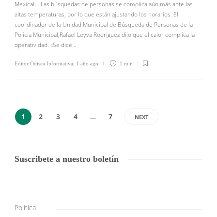
Mexicali.- Las búsquedas de personas se complica aún más ante las
altas temperaturas, por lo que están ajustando los horarios. El
coordinador de la Unidad Municipal de Búsqueda de Personas de la
Policia Municipal,Rafael Leyva Rodriguez dijo que el calor complica la
operatividad. «Se dice…
Editor Odisea Informativa
,
1 año ago
1 min
1
2
3
4
…
7
NEXT
Suscribete a nuestro boletín
Política