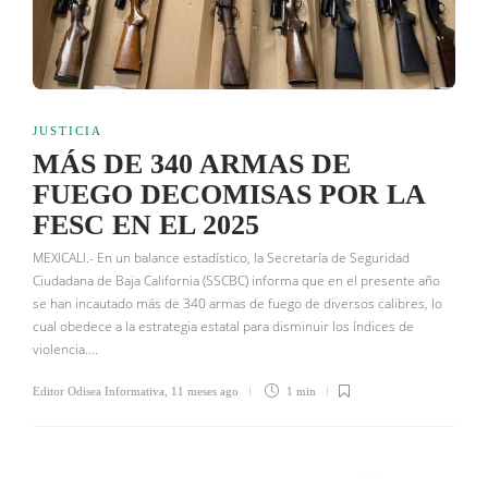
JUSTICIA
MÁS DE 340 ARMAS DE
FUEGO DECOMISAS POR LA
FESC EN EL 2025
MEXICALI.- En un balance estadístico, la Secretaría de Seguridad
Ciudadana de Baja California (SSCBC) informa que en el presente año
se han incautado más de 340 armas de fuego de diversos calibres, lo
cual obedece a la estrategia estatal para disminuir los índices de
violencia….
Editor Odisea Informativa
,
11 meses ago
1 min