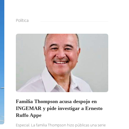
Política
Familia Thompson acusa despojo en
SOLI
INGEMAR y pide investigar a Ernesto
BURG
Ruffo Appe
BUSC
TRAS
Especial. La familia Thompson hizo públicas una serie
DENU