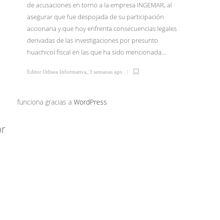
de acusaciones en torno a la empresa INGEMAR, al
asegurar que fue despojada de su participación
El Dr. I
accionaria y que hoy enfrenta consecuencias legales
junio li
derivadas de las investigaciones por presunto
Tijuana 
huachicol fiscal en las que ha sido mencionada…
Morena 
confirm
Editor Odisea Informativa
,
3 semanas ago
Editor Od
funciona gracias a
WordPress
or