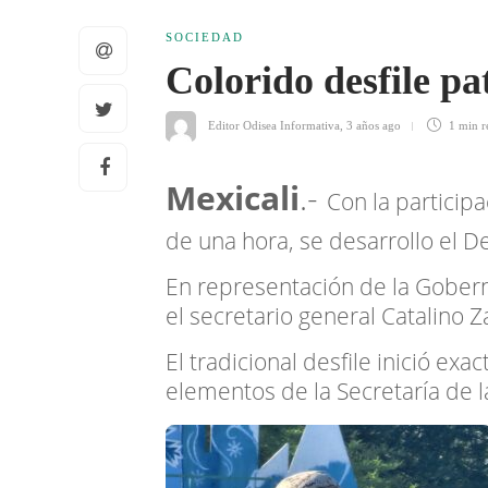
SOCIEDAD
Colorido desfile pa
Editor Odisea Informativa
,
3 años ago
1 min
r
Mexicali
.-
Con la particip
de una hora, se desarrollo el De
En representación de la Gobern
el secretario general Catalino 
El tradicional desfile inició ex
elementos de la Secretaría de 