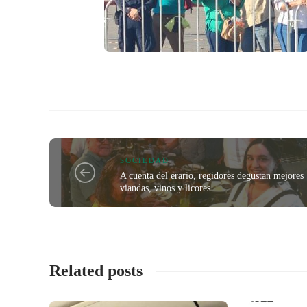
SOCIEDAD
A cuenta del erario, regidores degustan mejores
viandas, vinos y licores.
Related posts