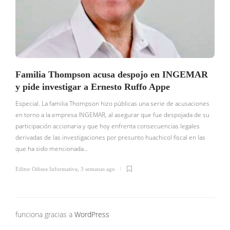
Familia Thompson acusa despojo en INGEMAR
y pide investigar a Ernesto Ruffo Appe
Especial. La familia Thompson hizo públicas una serie de acusaciones
en torno a la empresa INGEMAR, al asegurar que fue despojada de su
participación accionaria y que hoy enfrenta consecuencias legales
E
derivadas de las investigaciones por presunto huachicol fiscal en las
s
que ha sido mencionada…
e
s
Editor Odisea Informativa
,
3 semanas ago
E
funciona gracias a
WordPress