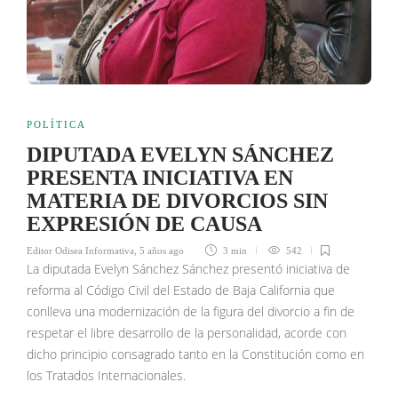
POLÍTICA
DIPUTADA EVELYN SÁNCHEZ
PRESENTA INICIATIVA EN
MATERIA DE DIVORCIOS SIN
EXPRESIÓN DE CAUSA
Editor Odisea Informativa
,
5 años ago
3 min
542
La diputada Evelyn Sánchez Sánchez presentó iniciativa de
reforma al Código Civil del Estado de Baja California que
conlleva una modernización de la figura del divorcio a fin de
respetar el libre desarrollo de la personalidad, acorde con
dicho principio consagrado tanto en la Constitución como en
los Tratados Internacionales.