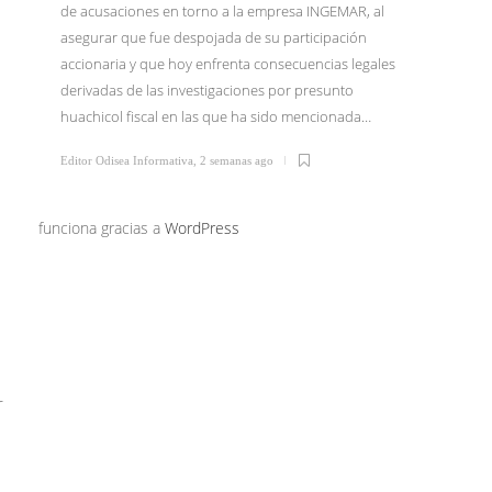
de acusaciones en torno a la empresa INGEMAR, al
asegurar que fue despojada de su participación
El Dr. I
accionaria y que hoy enfrenta consecuencias legales
junio li
derivadas de las investigaciones por presunto
Tijuana 
huachicol fiscal en las que ha sido mencionada…
Morena 
confirm
Editor Odisea Informativa
,
2 semanas ago
Editor Od
funciona gracias a
WordPress
r