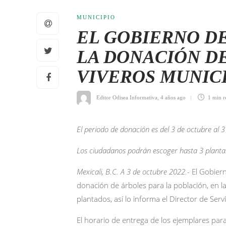
MUNICIPIO
EL GOBIERNO DE
LA DONACIÓN DE
VIVEROS MUNIC
Editor Odisea Informativa
,
4 años ago
1 min
r
El periodo de donación es del 3 de octubre al 
Los ciudadanos podrán escoger hasta 3 planta
Mexicali, B.C. A 3 de octubre 2022.-
El Gobiern
donación de árboles para la población, en l
plantados, así lo informa el Director de Ser
El horario de entrega de los ejemplares par