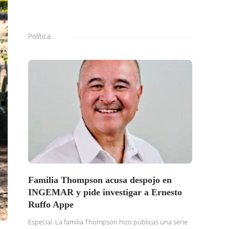
Política
Familia Thompson acusa despojo en
SOLI
INGEMAR y pide investigar a Ernesto
BURG
Ruffo Appe
BUSC
TRAS
Especial. La familia Thompson hizo públicas una serie
DENU