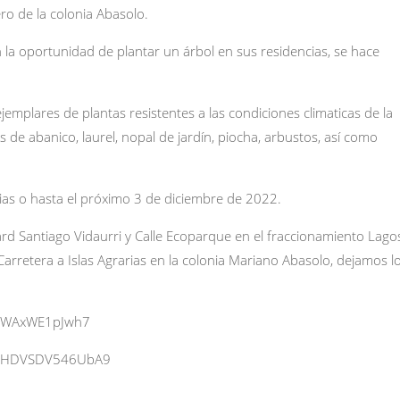
ero de la colonia Abasolo.
la oportunidad de plantar un árbol en sus residencias, se hace
jemplares de plantas resistentes a las condiciones climaticas de la
 de abanico, laurel, nopal de jardín, piocha, arbustos, así como
ias o hasta el próximo 3 de diciembre de 2022.
ard Santiago Vidaurri y Calle Ecoparque en el fraccionamiento Lago
 Carretera a Islas Agrarias en la colonia Mariano Abasolo, dejamos l
FENWAxWE1pJwh7
aeqVHDVSDV546UbA9