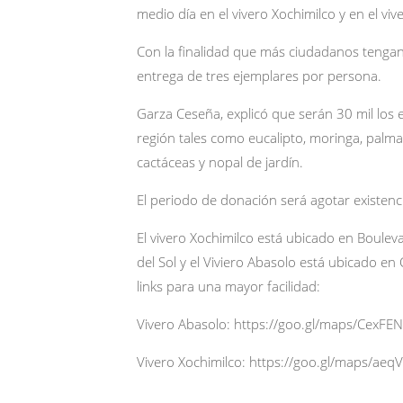
medio día en el vivero Xochimilco y en el viv
Con la finalidad que más ciudadanos tengan 
entrega de tres ejemplares por persona.
Garza Ceseña, explicó que serán 30 mil los e
región tales como eucalipto, moringa, palmas
cactáceas y nopal de jardín.
El periodo de donación será agotar existenc
El vivero Xochimilco está ubicado en Boulev
del Sol y el Viviero Abasolo está ubicado en
links para una mayor facilidad:
Vivero Abasolo: https://goo.gl/maps/Cex
Vivero Xochimilco: https://goo.gl/maps/