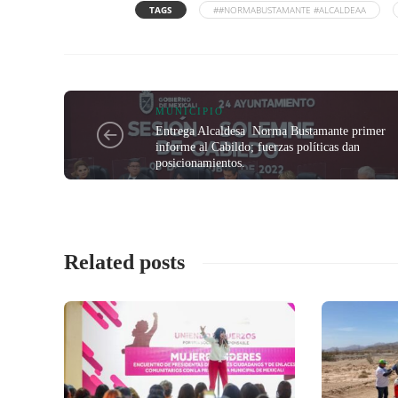
TAGS
##NORMABUSTAMANTE #ALCALDEAA
MUNICIPIO
Entrega Alcaldesa Norma Bustamante primer
informe al Cabildo; fuerzas políticas dan
posicionamientos.
Related posts