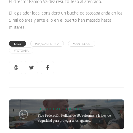
El director Ramón Valdez resultó ileso al atentado.
El legislador local consideró un buche de totoaba anda en los
5 mil dólares y ante ello en el puerto han matado hasta
militares.
TAGS
#BAJACALIFORNIA
#SAN FELIOE
#TOTOABA
SEGURIDAD PÚBLICA
Pide Federación Policial de BC reformas a la Ley de
Seguridad para proteger a los agentes.