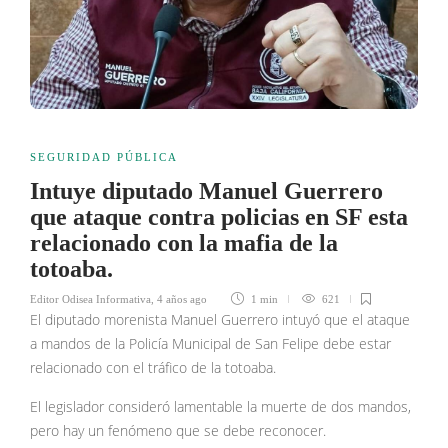
SEGURIDAD PÚBLICA
Intuye diputado Manuel Guerrero
que ataque contra policias en SF esta
relacionado con la mafia de la
totoaba.
Editor Odisea Informativa
,
4 años ago
1 min
621
El diputado morenista Manuel Guerrero intuyó que el ataque
a mandos de la Policía Municipal de San Felipe debe estar
relacionado con el tráfico de la totoaba.
El legislador consideró lamentable la muerte de dos mandos,
pero hay un fenómeno que se debe reconocer.