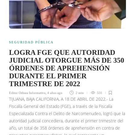
SEGURIDAD PÚBLICA
LOGRA FGE QUE AUTORIDAD
JUDICIAL OTORGUE MÁS DE 350
ÓRDENES DE APREHENSIÓN
DURANTE EL PRIMER
TRIMESTRE DE 2022
Editor Odisea Informativa
,
4 años ago
2 min
531
TIJUANA, BAJA CALIFORNIA, A 18 DE ABRIL DE 2022.- La
Fiscalía General del Estado (FGE), a través de la Fiscalía
Especializada Contra el Delito de Narcomenudeo, logró que la
autoridad judicial concediera, durante el primer trimestre del
año, un total de 358 órdenes de aprehensión en contra de