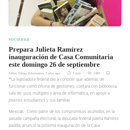
SOCIEDAD
Prepara Julieta Ramírez
inauguración de Casa Comunitaria
este domingo 26 de septiembre
Editor Odisea Informativa
,
5 años ago
1 min
1485
*La legisladora federal dio a conocer que además de
funcionar como oficina de gestiones, contará con biblioteca,
sala de usos múltiples y área de informática, en apoyo a
jóvenes estudiantes y sus familias
Mexicali.- Como parte de los compromisos asumidos en la
pasada campaña electoral, la diputada federal Julieta Ramírez
padilla, anunció la próxima inauguración de la Casa