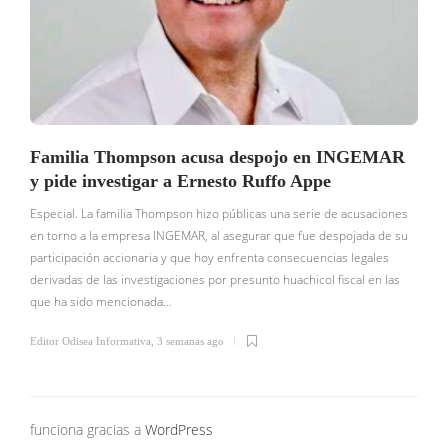
Familia Thompson acusa despojo en INGEMAR
y pide investigar a Ernesto Ruffo Appe
Especial. La familia Thompson hizo públicas una serie de acusaciones
en torno a la empresa INGEMAR, al asegurar que fue despojada de su
participación accionaria y que hoy enfrenta consecuencias legales
E
derivadas de las investigaciones por presunto huachicol fiscal en las
s
que ha sido mencionada…
e
s
Editor Odisea Informativa
,
3 semanas ago
E
funciona gracias a
WordPress