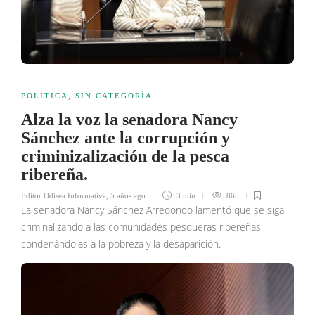
POLÍTICA
,
SIN CATEGORÍA
Alza la voz la senadora Nancy
Sánchez ante la corrupción y
criminizalización de la pesca
ribereña.
Editor Odisea Informativa
,
5 años ago
3 min
865
La senadora Nancy Sánchez Arredondo lamentó que se siga
criminalizando a las comunidades pesqueras ribereñas
condenándolas a la pobreza y la desaparición.