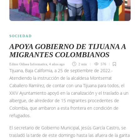
SOCIEDAD
APOYA GOBIERNO DE TIJUANA A
MIGRANTES COLOMBIANOS
Editor Odisea Informativa
,
4 años ago
2 min
576
Tijuana, Baja California, a 25 de septiembre de 2022.-
Atendiendo la instrucción de la alcaldesa Montserrat
Caballero Ramírez, de contar con una Tijuana para todos, el
XXIV Ayuntamiento apoyó en la canalización y el traslado a un
albergue, de alrededor de 15 migrantes procedentes de
Colombia, que arribaron a esta frontera en condición de
refugiados.
El secretario de Gobierno Municipal, Jesús García Castro, se
trasladó la tarde de este domingo hasta las afuera de la garita