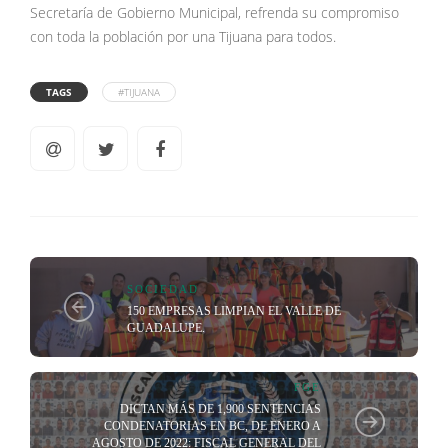
Secretaría de Gobierno Municipal, refrenda su compromiso
con toda la población por una Tijuana para todos.
TAGS
#TIJUANA
SOCIEDAD
150 EMPRESAS LIMPIAN EL VALLE DE
GUADALUPE.
FGE
DICTAN MÁS DE 1,900 SENTENCIAS
CONDENATORIAS EN BC, DE ENERO A
AGOSTO DE 2022: FISCAL GENERAL DEL