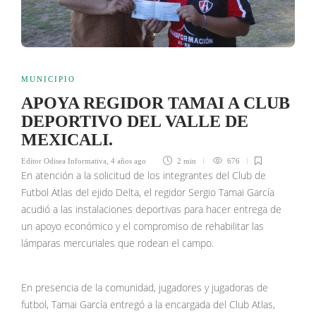
MUNICIPIO
APOYA REGIDOR TAMAI A CLUB
DEPORTIVO DEL VALLE DE
MEXICALI.
Editor Odisea Informativa
,
4 años ago
2 min
676
En atención a la solicitud de los integrantes del Club de
Futbol Atlas del ejido Delta, el regidor Sergio Tamai García
acudió a las instalaciones deportivas para hacer entrega de
un apoyo económico y el compromiso de rehabilitar las
lámparas mercuriales que rodean el campo.
En presencia de la comunidad, jugadores y jugadoras de
futbol, Tamai García entregó a la encargada del Club Atlas,