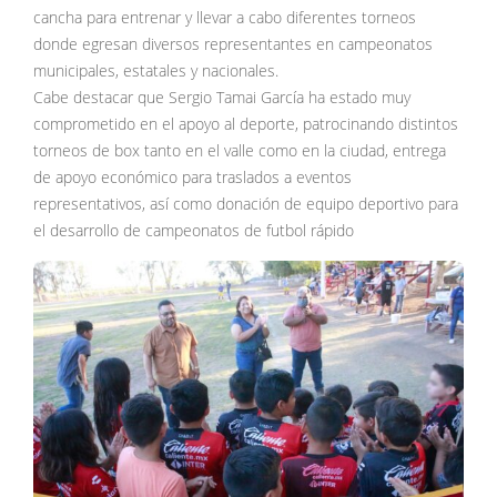
cancha para entrenar y llevar a cabo diferentes torneos
donde egresan diversos representantes en campeonatos
municipales, estatales y nacionales.
Cabe destacar que Sergio Tamai García ha estado muy
comprometido en el apoyo al deporte, patrocinando distintos
torneos de box tanto en el valle como en la ciudad, entrega
de apoyo económico para traslados a eventos
representativos, así como donación de equipo deportivo para
el desarrollo de campeonatos de futbol rápido