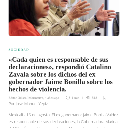
SOCIEDAD
«Cada quien es responsable de sus
declaraciones», respondió Catalino
Zavala sobre los dichos del ex
gobernador Jaime Bonilla sobre los
hechos de violencia.
Editor Odisea Informativa
,
4 años ago
1 min
518
Por José Manuel Yepiz
Mexicali.- 16 de agosto. El ex gobernador Jaime Bonilla Valdez
es responsable de sus declaraciones, la Gobernadora Marina