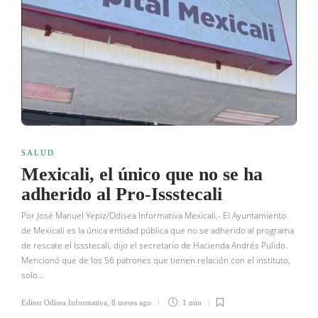
SALUD
Mexicali, el único que no se ha
adherido al Pro-Issstecali
Por José Manuel Yepiz/Odisea Informativa Mexicali.- El Ayuntamiento
de Mexicali es la única entidad pública que no se adherido al programa
de rescate el Issstecali, dijo el secretario de Hacienda Andrés Pulido.
Mencionó que de los 56 patrones que tienen relación con el instituto,
solo…
Editor Odisea Informativa
,
8 meses ago
1 min