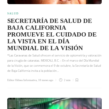
SALUD
SECRETARÍA DE SALUD DE
BAJA CALIFORNIA
PROMUEVE EL CUIDADO DE
LA VISTA EN EL DÍA
MUNDIAL DE LA VISIÓN
*Las Caravanas de Salud ofrecen el servicio de optometría y valoración
para cirugía de cataratas. MEXICALI, B.C. – En el marco del Día Mundial
de la Visión, que se conmemora el 9 de octubre, la Secretaría de Salud
de Baja California invita a la población…
Editor Odisea Informativa
,
10 meses ago
2 min