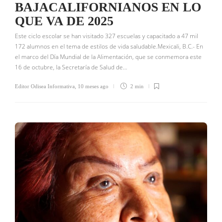
BAJACALIFORNIANOS EN LO
QUE VA DE 2025
Este ciclo escolar se han visitado 327 escuelas y capacitado a 47 mil
172 alumnos en el tema de estilos de vida saludable.Mexicali, B.C.- En
el marco del Día Mundial de la Alimentación, que se conmemora este
16 de octubre, la Secretaría de Salud de…
Editor Odisea Informativa
,
10 meses ago
2 min