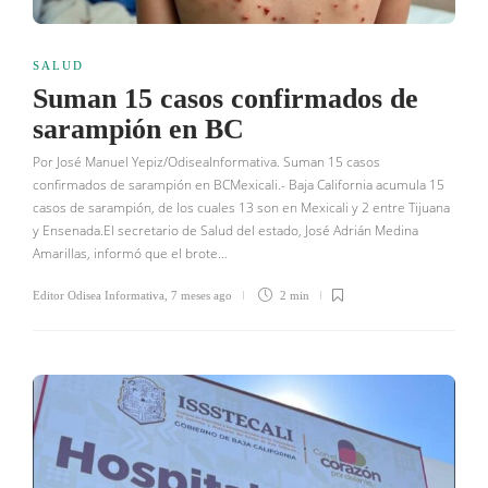
SALUD
Suman 15 casos confirmados de
sarampión en BC
Por José Manuel Yepiz/OdiseaInformativa. Suman 15 casos
confirmados de sarampión en BCMexicali.- Baja California acumula 15
casos de sarampión, de los cuales 13 son en Mexicali y 2 entre Tijuana
y Ensenada.El secretario de Salud del estado, José Adrián Medina
Amarillas, informó que el brote…
Editor Odisea Informativa
,
7 meses ago
2 min