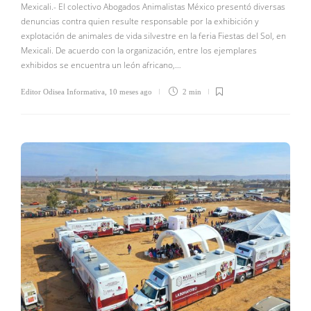
Mexicali.- El colectivo Abogados Animalistas México presentó diversas
denuncias contra quien resulte responsable por la exhibición y
explotación de animales de vida silvestre en la feria Fiestas del Sol, en
Mexicali. De acuerdo con la organización, entre los ejemplares
exhibidos se encuentra un león africano,…
Editor Odisea Informativa
,
10 meses ago
2 min