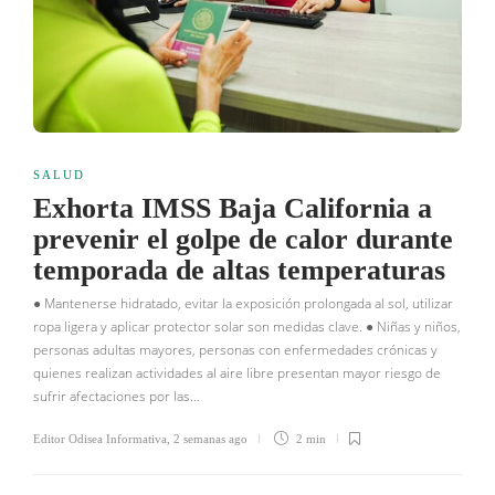
SALUD
Exhorta IMSS Baja California a
prevenir el golpe de calor durante
temporada de altas temperaturas
● Mantenerse hidratado, evitar la exposición prolongada al sol, utilizar
ropa ligera y aplicar protector solar son medidas clave. ● Niñas y niños,
personas adultas mayores, personas con enfermedades crónicas y
quienes realizan actividades al aire libre presentan mayor riesgo de
sufrir afectaciones por las…
Editor Odisea Informativa
,
2 semanas ago
2 min