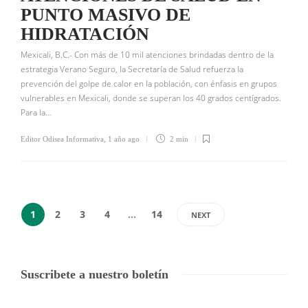
PUNTO MASIVO DE
HIDRATACIÓN
Mexicali, B.C.- Con más de 10 mil atenciones brindadas dentro de la
estrategia Verano Seguro, la Secretaría de Salud refuerza la
prevención del golpe de calor en la población, con énfasis en grupos
vulnerables en Mexicali, donde se superan los 40 grados centígrados.
Para la…
Editor Odisea Informativa
,
1 año ago
2 min
1
2
3
4
…
14
NEXT
Suscribete a nuestro boletín