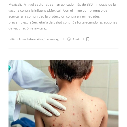
Mexicali.- A nivel sectorial, se han aplicado más de 830 mil dosis de la
vacuna contra la Influenza.Mexicali. Con el firme compromiso de
acercar a la comunidad la protección contra enfermedades
prevenibles, la Secretaría de Salud continúa fortaleciendo las acciones
de vacunación e invita a…
Editor Odisea Informativa
,
5 meses ago
1 min