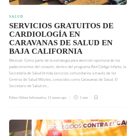
SALUD
SERVICIOS GRATUITOS DE
CARDIOLOGÍA EN
CARAVANAS DE SALUD EN
BAJA CALIFORNIA
Mexicali. Como parte de la estrategia para atención oportuna de los
padecimientos del corazón, dentro del programa Red Código Infarto, la
Secretaría de Salud brinda servicios comunitarios a través de los
Centros de Salud Móviles, conocidos como Caravanas de Salud. El
Secretario de Salud en…
Editor Odisea Informativa
,
12 meses ago
2 min