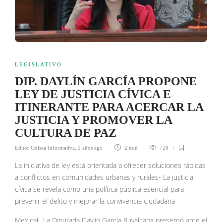
LEGISLATIVO
DIP. DAYLÍN GARCÍA PROPONE
LEY DE JUSTICIA CÍVICA E
ITINERANTE PARA ACERCAR LA
JUSTICIA Y PROMOVER LA
CULTURA DE PAZ
Editor Odisea Informativa
,
2 años ago
2 min
728
La iniciativa de ley está orientada a ofrecer soluciones rápidas
a conflictos en comunidades urbanas y rurales• La justicia
cívica se revela como una política pública esencial para
prevenir el delito y mejorar la convivencia ciudadana
Mexicali. La Diputada Daylín García Ruvalcaba presentó ante el