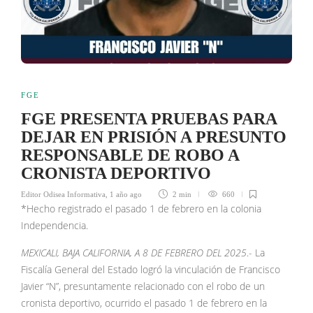
FGE
FGE PRESENTA PRUEBAS PARA
DEJAR EN PRISIÓN A PRESUNTO
RESPONSABLE DE ROBO A
CRONISTA DEPORTIVO
Editor Odisea Informativa
,
1 año ago
2 min
660
*Hecho registrado el pasado 1 de febrero en la colonia
Independencia.
MEXICALI, BAJA CALIFORNIA, A 8 DE FEBRERO DEL 2025
.- La
Fiscalía General del Estado logró la vinculación de Francisco
Javier “N”, presuntamente relacionado con el robo de un
cronista deportivo, ocurrido el pasado 1 de febrero en la