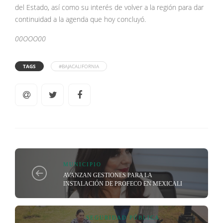
del Estado, así como su interés de volver a la región para dar
continuidad a la agenda que hoy concluyó.
00OOO00
TAGS
#BAJACALIFORNIA
MUNICIPIO
AVANZAN GESTIONES PARA LA
INSTALACIÓN DE PROFECO EN MEXICALI
SEGURIDAD PÚBLICA