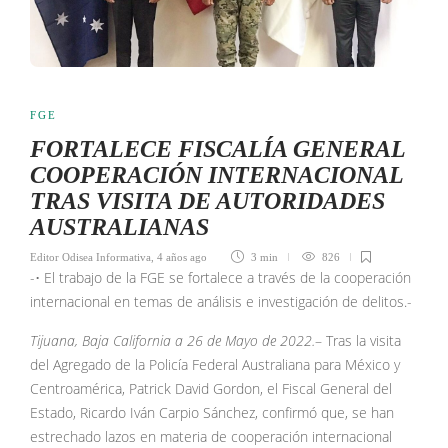
FGE
FORTALECE FISCALÍA GENERAL
COOPERACIÓN INTERNACIONAL
TRAS VISITA DE AUTORIDADES
AUSTRALIANAS
Editor Odisea Informativa
,
4 años ago
3 min
826
-• El trabajo de la FGE se fortalece a través de la cooperación
internacional en temas de análisis e investigación de delitos.-
Tijuana, Baja California a 26 de Mayo de 2022.
– Tras la visita
del Agregado de la Policía Federal Australiana para México y
Centroamérica, Patrick David Gordon, el Fiscal General del
Estado, Ricardo Iván Carpio Sánchez, confirmó que, se han
estrechado lazos en materia de cooperación internacional