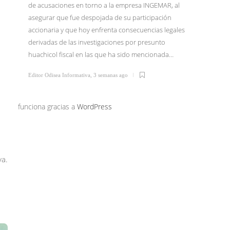
de acusaciones en torno a la empresa INGEMAR, al
asegurar que fue despojada de su participación
El Dr. I
accionaria y que hoy enfrenta consecuencias legales
junio li
derivadas de las investigaciones por presunto
Tijuana 
huachicol fiscal en las que ha sido mencionada…
Morena 
confirm
Editor Odisea Informativa
,
3 semanas ago
Editor Od
funciona gracias a
WordPress
va.