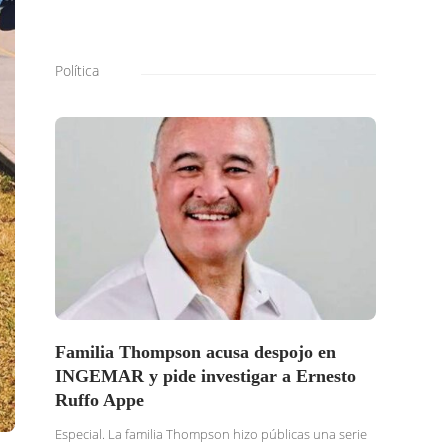
Política
Familia Thompson acusa despojo en
SOLI
INGEMAR y pide investigar a Ernesto
BURG
Ruffo Appe
BUSC
TRAS
Especial. La familia Thompson hizo públicas una serie
DENU