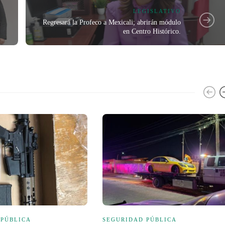
LEGISLATIVO
Regresará la Profeco a Mexicali; abrirán módulo
en Centro Histórico.
 PÚBLICA
SEGURIDAD PÚBLICA