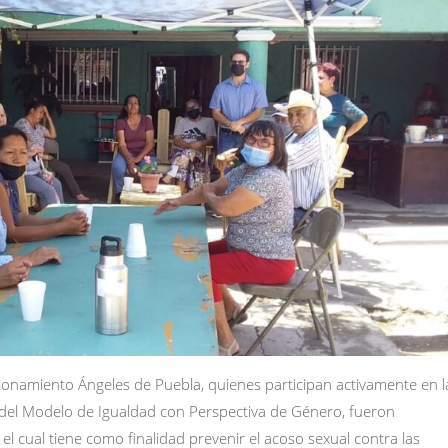
ccionamiento Ángeles de Puebla, quienes participan activamente en l
 del Modelo de Igualdad con Perspectiva de Género, fueron
l cual tiene como finalidad prevenir el acoso sexual contra las