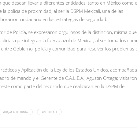
n que desean llevar a diferentes entidades, tanto en México como 
 la policía de proximidad, al ser la DSPM Mexicali, una de las
boración ciudadana en las estrategias de seguridad.
tor de Policía, se expresaron orgullosos de la distinción, misma que
olicías que integran la fuerza azul de Mexicali, al ser tomados com
 entre Gobierno, policía y comunidad para resolver los problemas 
arcóticos y Aplicación de la Ley de los Estados Unidos, acompañad
cuadro de mando y el Gerente de C.A.L.E.A., Agustín Ortega; visitaron
reste como parte del recorrido que realizarán en la DSPM de
#BAJACALIFORNIA
#MEXICALI