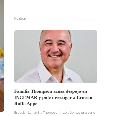
Política
Familia Thompson acusa despojo en
SOLI
INGEMAR y pide investigar a Ernesto
BURG
Ruffo Appe
BUSC
TRAS
Especial. La familia Thompson hizo públicas una serie
DENU