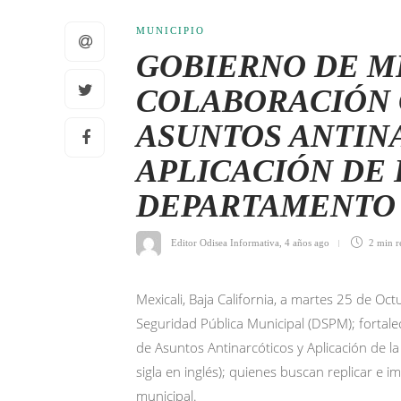
MUNICIPIO
GOBIERNO DE M
COLABORACIÓN 
ASUNTOS ANTIN
APLICACIÓN DE 
DEPARTAMENTO 
Editor Odisea Informativa
,
4 años ago
2 min
r
Mexicali, Baja California, a martes 25 de Oct
Seguridad Pública Municipal (DSPM); fortalec
de Asuntos Antinarcóticos y Aplicación de 
sigla en inglés); quienes buscan replicar e 
municipal.