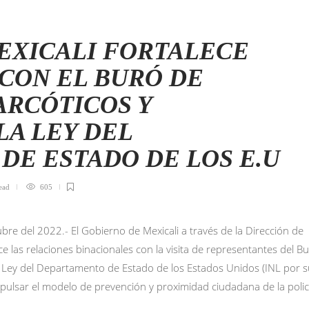
EXICALI FORTALECE
CON EL BURÓ DE
ARCÓTICOS Y
LA LEY DEL
DE ESTADO DE LOS E.U
ead
605
ubre del 2022.- El Gobierno de Mexicali a través de la Dirección de
e las relaciones binacionales con la visita de representantes del B
la Ley del Departamento de Estado de los Estados Unidos (INL por 
impulsar el modelo de prevención y proximidad ciudadana de la polic