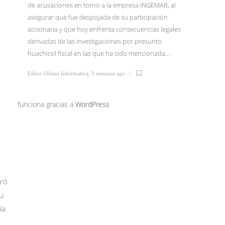
de acusaciones en torno a la empresa INGEMAR, al
asegurar que fue despojada de su participación
El Dr. I
accionaria y que hoy enfrenta consecuencias legales
junio li
derivadas de las investigaciones por presunto
Tijuana 
huachicol fiscal en las que ha sido mencionada…
Morena 
confirm
Editor Odisea Informativa
,
3 semanas ago
Editor Od
funciona gracias a
WordPress
uró
su
ía