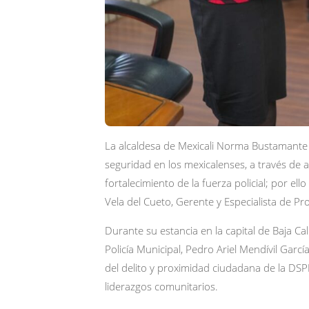
La alcaldesa de Mexicali Norma Bustamante 
seguridad en los mexicalenses, a través de a
fortalecimiento de la fuerza policial; por e
Vela del Cueto, Gerente y Especialista de Pr
Durante su estancia en la capital de Baja Ca
Policía Municipal, Pedro Ariel Mendívil Gar
del delito y proximidad ciudadana de la DS
liderazgos comunitarios.