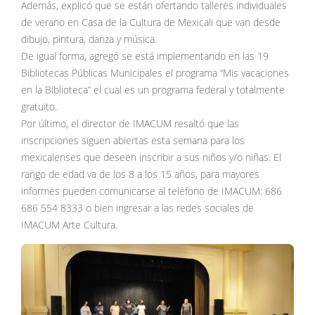
Además, explicó que se están ofertando talleres individuales
de verano en Casa de la Cultura de Mexicali que van desde
dibujo, pintura, danza y música.
De igual forma, agregó se está implementando en las 19
Bibliotecas Públicas Municipales el programa “Mis vacaciones
en la Biblioteca” el cual es un programa federal y totalmente
gratuito.
Por último, el director de IMACUM resaltó que las
inscripciones siguen abiertas esta semana para los
mexicalenses que deseen inscribir a sus niños y/o niñas. El
rango de edad va de los 8 a los 15 años, para mayores
informes pueden comunicarse al teléfono de IMACUM: 686
686 554 8333 o bien ingresar a las redes sociales de
IMACUM Arte Cultura.