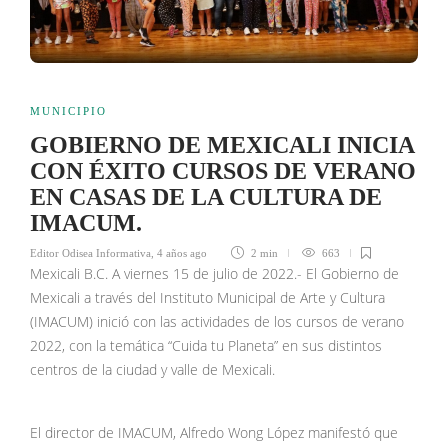
MUNICIPIO
GOBIERNO DE MEXICALI INICIA
CON ÉXITO CURSOS DE VERANO
EN CASAS DE LA CULTURA DE
IMACUM.
Editor Odisea Informativa
,
4 años ago
2 min
663
Mexicali B.C. A viernes 15 de julio de 2022.- El Gobierno de
Mexicali a través del Instituto Municipal de Arte y Cultura
(IMACUM) inició con las actividades de los cursos de verano
2022, con la temática “Cuida tu Planeta” en sus distintos
centros de la ciudad y valle de Mexicali.
El director de IMACUM, Alfredo Wong López manifestó que