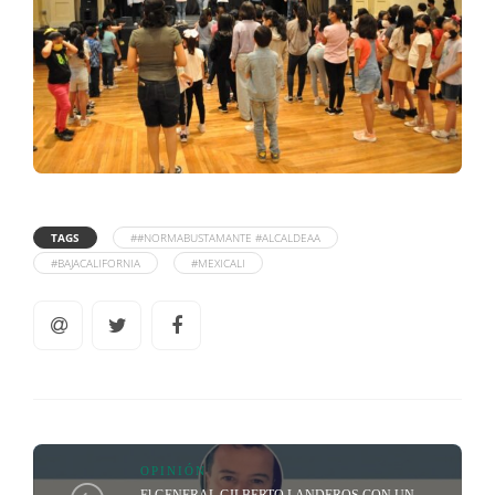
TAGS
##NORMABUSTAMANTE #ALCALDEAA
#BAJACALIFORNIA
#MEXICALI
OPINIÓN