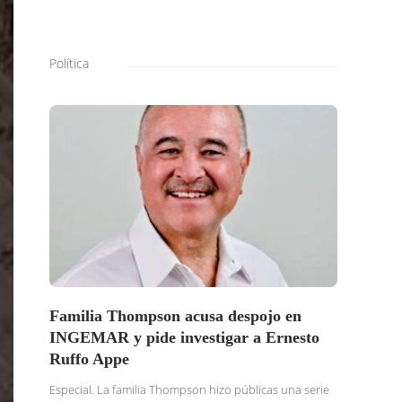
Política
Familia Thompson acusa despojo en
SOLI
INGEMAR y pide investigar a Ernesto
BURG
Ruffo Appe
BUSC
TRAS
Especial. La familia Thompson hizo públicas una serie
DENU