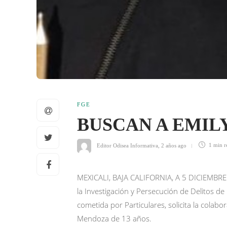
FGE
BUSCAN A EMIL
Editor Odisea Informativa
,
2 años ago
1 min
r
MEXICALI, BAJA CALIFORNIA, A 5 DICIEMBRE D
la Investigación y Persecución de Delitos 
cometida por Particulares, solicita la colabo
Mendoza de 13 años.