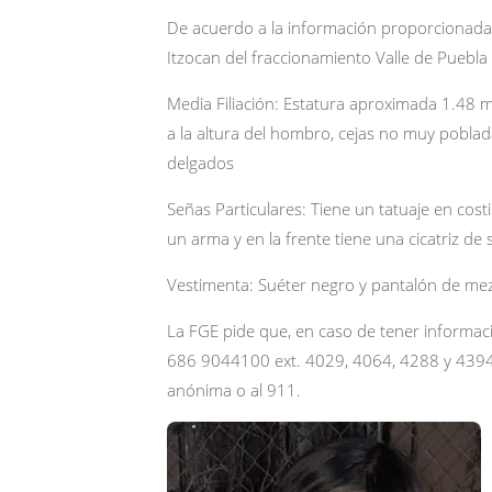
De acuerdo a la información proporcionada, 
Itzocan del fraccionamiento Valle de Puebla
Media Filiación: Estatura aproximada 1.48 m
a la altura del hombro, cejas no muy poblad
delgados
Señas Particulares: Tiene un tatuaje en costi
un arma y en la frente tiene una cicatriz de s
Vestimenta: Suéter negro y pantalón de mezc
La FGE pide que, en caso de tener informac
686 9044100 ext. 4029, 4064, 4288 y 439
anónima o al 911.