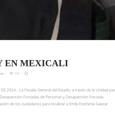
Y EN MEXICALI
ead
711
E 2024.- La Fiscalía General del Estado, a través de la Unidad pa
de Desaparición Forzadas de Personas y Desaparición Forzada
ración de los ciudadanos para localizar a Emily Estefanía Salazar