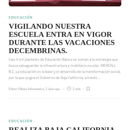
EDUCACIÓN
VIGILANDO NUESTRA
ESCUELA ENTRA EN VIGOR
DURANTE LAS VACACIONES
DECEMBRINAS.
Casi 4 mil planteles de Educación Básica se suman a la estrategia que
busca salvaguardar la infraestructura y mobiliario escolar. MEXICALI,
B.C. La educación es la base y el desarrollo de la transformación social,
por la que pugna el Gobierno de Baja California, a través…
Editor Odisea Informativa
,
2 años ago
2 min
EDUCACIÓN
REALIZA BAJA CALIFORNIA