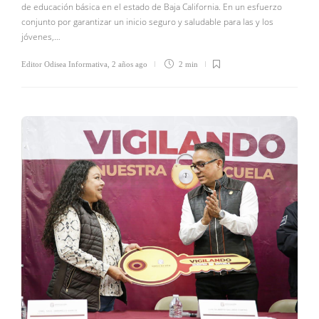
de educación básica en el estado de Baja California. En un esfuerzo
conjunto por garantizar un inicio seguro y saludable para las y los
jóvenes,…
Editor Odisea Informativa
,
2 años ago
2 min