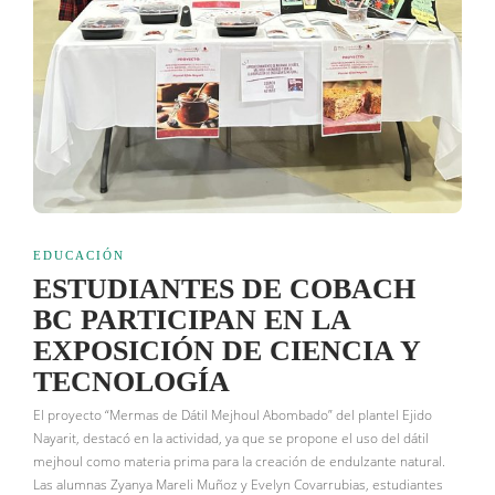
EDUCACIÓN
ESTUDIANTES DE COBACH
BC PARTICIPAN EN LA
EXPOSICIÓN DE CIENCIA Y
TECNOLOGÍA
El proyecto “Mermas de Dátil Mejhoul Abombado” del plantel Ejido
Nayarit, destacó en la actividad, ya que se propone el uso del dátil
mejhoul como materia prima para la creación de endulzante natural.
Las alumnas Zyanya Mareli Muñoz y Evelyn Covarrubias, estudiantes