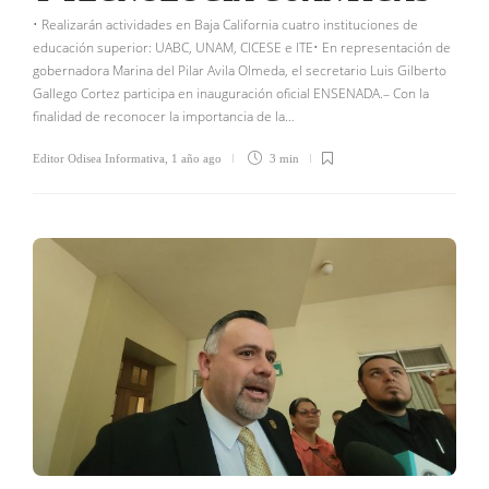
• Realizarán actividades en Baja California cuatro instituciones de
educación superior: UABC, UNAM, CICESE e ITE• En representación de
gobernadora Marina del Pilar Avila Olmeda, el secretario Luis Gilberto
Gallego Cortez participa en inauguración oficial ENSENADA.– Con la
finalidad de reconocer la importancia de la…
Editor Odisea Informativa
,
1 año ago
3 min