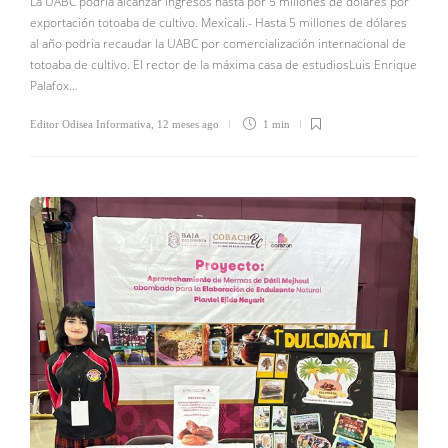
La UABC podria alcanzar ingresos hasta por 5 millones de dólares por
exportación totoaba de cultivo. Mexicali.- Hasta 5 millones de dólares
al año podria recaudar la UABC por comercialización internacional de
totoaba de cultivo. El rector de la máxima casa de estudiosLuis Enrique
Palafox…
Editor Odisea Informativa
,
12 meses ago
1 min