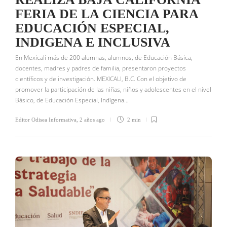
FERIA DE LA CIENCIA PARA
EDUCACIÓN ESPECIAL,
INDIGENA E INCLUSIVA
En Mexicali más de 200 alumnas, alumnos, de Educación Básica,
docentes, madres y padres de familia, presentaron proyectos
científicos y de investigación. MEXICALI, B.C. Con el objetivo de
promover la participación de las niñas, niños y adolescentes en el nivel
Básico, de Educación Especial, Indígena…
Editor Odisea Informativa
,
2 años ago
2 min