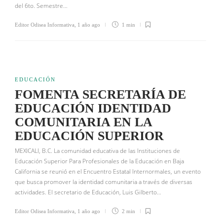
del 6to. Semestre…
Editor Odisea Informativa
,
1 año ago
1 min
EDUCACIÓN
FOMENTA SECRETARÍA DE
EDUCACIÓN IDENTIDAD
COMUNITARIA EN LA
EDUCACIÓN SUPERIOR
MEXICALI, B.C. La comunidad educativa de las Instituciones de
Educación Superior Para Profesionales de la Educación en Baja
California se reunió en el Encuentro Estatal Internormales, un evento
que busca promover la identidad comunitaria a través de diversas
actividades. El secretario de Educación, Luis Gilberto…
Editor Odisea Informativa
,
1 año ago
2 min