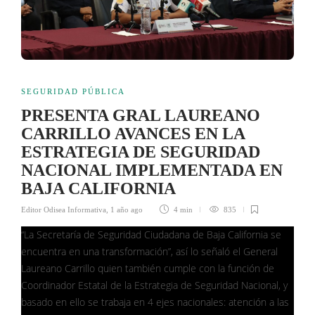
SEGURIDAD PÚBLICA
PRESENTA GRAL LAUREANO
CARRILLO AVANCES EN LA
ESTRATEGIA DE SEGURIDAD
NACIONAL IMPLEMENTADA EN
BAJA CALIFORNIA
Editor Odisea Informativa
,
1 año ago
4 min
835
“La Secretaría de Seguridad Ciudadana de Baja California se
encuentra en una transformación”, así lo señaló el General
Laureano Carrillo quien también cumple con la función de
Coordinador Estatal de la Estrategia de Seguridad Nacional, y
basado en ello se trabaja en 4 ejes nacionales: atención a las