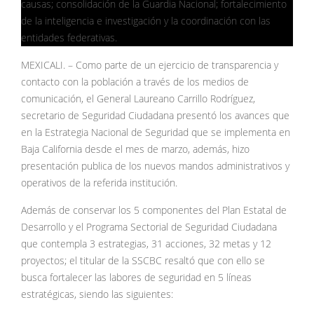
causas; consolidación de la Guardia Nacional; fortalecimiento
de la inteligencia e investigación y la coordinación con las
entidades federativas.
MEXICALI. – Como parte de un ejercicio de transparencia y
contacto con la población a través de los medios de
comunicación, el General Laureano Carrillo Rodríguez,
secretario de Seguridad Ciudadana presentó los avances que
en la Estrategia Nacional de Seguridad que se implementa en
Baja California desde el mes de marzo, además, hizo
presentación publica de los nuevos mandos administrativos y
operativos de la referida institución.
Además de conservar los 5 componentes del Plan Estatal de
Desarrollo y el Programa Sectorial de Seguridad Ciudadana
que contempla 3 estrategias, 31 acciones, 32 metas y 12
proyectos; el titular de la SSCBC resaltó que con ello se
busca fortalecer las labores de seguridad en 5 líneas
estratégicas, siendo las siguientes: