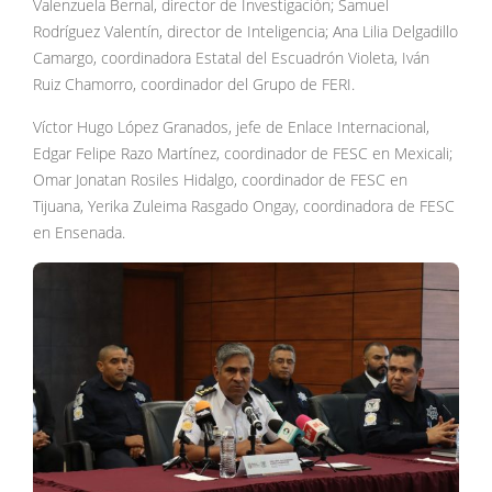
Valenzuela Bernal, director de Investigación; Samuel
Rodríguez Valentín, director de Inteligencia; Ana Lilia Delgadillo
Camargo, coordinadora Estatal del Escuadrón Violeta, Iván
Ruiz Chamorro, coordinador del Grupo de FERI.
Víctor Hugo López Granados, jefe de Enlace Internacional,
Edgar Felipe Razo Martínez, coordinador de FESC en Mexicali;
Omar Jonatan Rosiles Hidalgo, coordinador de FESC en
Tijuana, Yerika Zuleima Rasgado Ongay, coordinadora de FESC
en Ensenada.