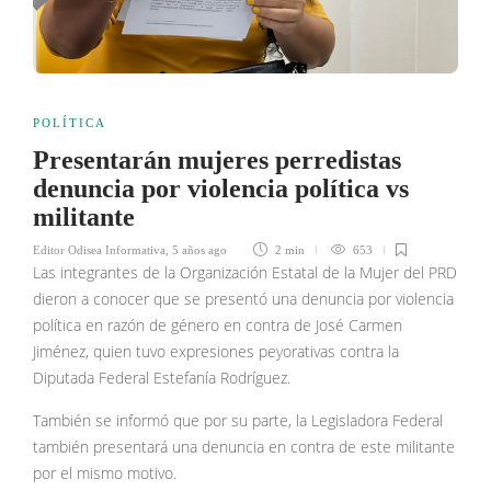
POLÍTICA
Presentarán mujeres perredistas
denuncia por violencia política vs
militante
Editor Odisea Informativa
,
5 años ago
2 min
653
Las integrantes de la Organización Estatal de la Mujer del PRD
dieron a conocer que se presentó una denuncia por violencia
política en razón de género en contra de José Carmen
Jiménez, quien tuvo expresiones peyorativas contra la
Diputada Federal Estefanía Rodríguez.
También se informó que por su parte, la Legisladora Federal
también presentará una denuncia en contra de este militante
por el mismo motivo.