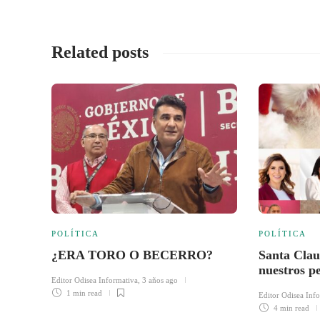
Related posts
POLÍTICA
POLÍTICA
¿ERA TORO O BECERRO?
Santa Claus
nuestros p
Editor Odisea Informativa
,
3 años ago
1 min
read
Editor Odisea Inf
4 min
read