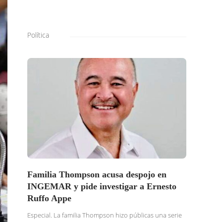
Política
Familia Thompson acusa despojo en
SOLI
INGEMAR y pide investigar a Ernesto
BURG
Ruffo Appe
BUSC
TRAS
Especial. La familia Thompson hizo públicas una serie
DENU