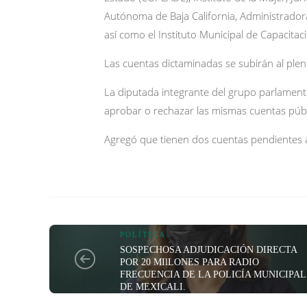
Autónoma de Baja California, Administradora 
así como el Instituto Municipal de Capacitac
Las cuentas dictaminadas se subirán al plen
La diputada integrante del grupo parlament
aprobar o rechazar las mismas cuentas públ
Agregó que tienen dos cuentas pendientes a
POLÍTICA
SOSPECHOSA ADJUDICACIÓN DIRECTA
POR 20 MIlLONES PARA RADIO
FRECUENCIA DE LA POLICÍA MUNICIPAL
DE MEXICALI.