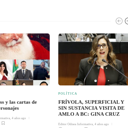
POLÍTICA
s y las cartas de
FRÍVOLA, SUPERFICIAL Y
ersonajes
SIN SUSTANCIA VISITA DE
AMLO A BC: GINA CRUZ
ormativa
,
4 años ago
Editor Odisea Informativa
,
4 años ago