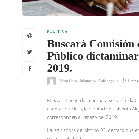
POLÍTICA
Buscará Comisión d
Público dictaminar
2019.
Editor Odisea Informativa
,
5 años ago
1 min
r
Mexicali. Luego de la primera sesión de la 
cuentas públicas, la diputada presidenta A
corresponden al rezago del 2019.
La legisladora del distrito 03, destacó que 
rezago del 2019.