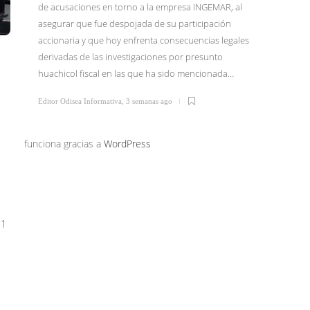
de acusaciones en torno a la empresa INGEMAR, al
asegurar que fue despojada de su participación
El Dr. I
accionaria y que hoy enfrenta consecuencias legales
junio li
derivadas de las investigaciones por presunto
Tijuana 
huachicol fiscal en las que ha sido mencionada…
Morena 
confirm
Editor Odisea Informativa
,
3 semanas ago
Editor Od
funciona gracias a
WordPress
11