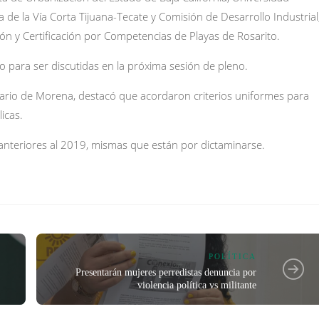
de la Vía Corta Tijuana-Tecate y Comisión de Desarrollo Industrial
ión y Certificación por Competencias de Playas de Rosarito.
o para ser discutidas en la próxima sesión de pleno.
ario de Morena, destacó que acordaron criterios uniformes para
icas.
nteriores al 2019, mismas que están por dictaminarse.
POLÍTICA
Presentarán mujeres perredistas denuncia por
violencia política vs militante