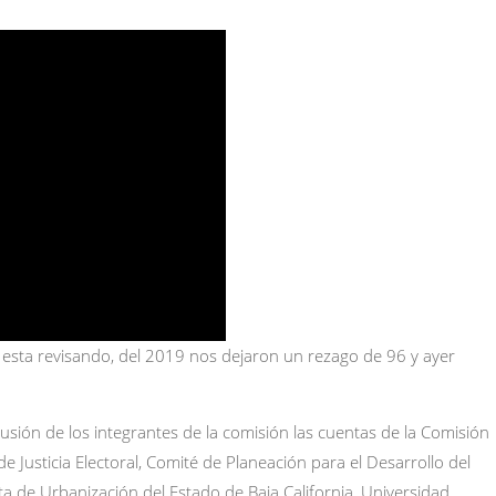
 esta revisando, del 2019 nos dejaron un rezago de 96 y ayer
usión de los integrantes de la comisión las cuentas de la Comisión
 Justicia Electoral, Comité de Planeación para el Desarrollo del
ta de Urbanización del Estado de Baja California, Universidad