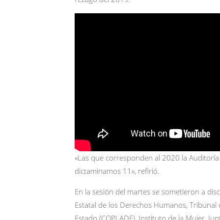
«Las que corresponden al 2020 la Auditoría
dictaminamos 11», refirió.
En la sesión del martes se sometieron a disc
Estatal de los Derechos Humanos, Tribunal de
Estado (COPLADE), Instituto de la Mujer, Jun