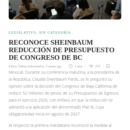
LEGISLATIVO
,
SIN CATEGORÍA
RECONOCE SHEINBAUM
REDUCCIÓN DE PRESUPUESTO
DE CONGRESO DE BC
Editor Odisea Informativa
,
3 meses ago
1 min
255
Mexicali. Durante su conferencia matutina, a la presidenta de
la República, Claudia Sheinbaum Pardo, se le preguntó su
opinión sobre la decisión del Congreso de Baja California de
reducir 52 millones de pesos de su Presupuesto de Egresos
para el ejercicio 2026, con énfasis en que la reducción se
adelantó a la aplicación del denominado Plan B, cuya
obligatoriedad inicia en agosto de 2027.
Al respecto la primera mandataria reconoció la medida al