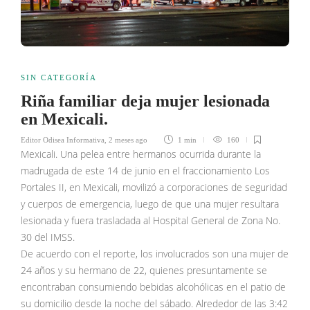
SIN CATEGORÍA
Riña familiar deja mujer lesionada
en Mexicali.
Editor Odisea Informativa
,
2 meses ago
1 min
160
Mexicali. Una pelea entre hermanos ocurrida durante la
madrugada de este 14 de junio en el fraccionamiento Los
Portales II, en Mexicali, movilizó a corporaciones de seguridad
y cuerpos de emergencia, luego de que una mujer resultara
lesionada y fuera trasladada al Hospital General de Zona No.
30 del IMSS.
De acuerdo con el reporte, los involucrados son una mujer de
24 años y su hermano de 22, quienes presuntamente se
encontraban consumiendo bebidas alcohólicas en el patio de
su domicilio desde la noche del sábado. Alrededor de las 3:42