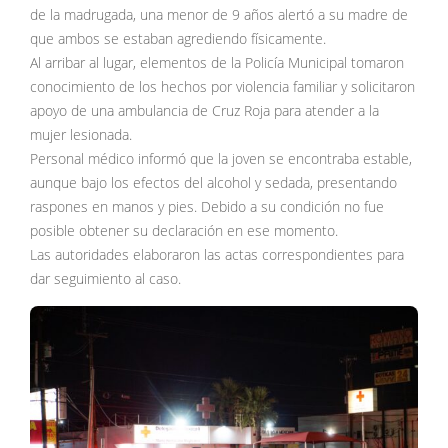
de la madrugada, una menor de 9 años alertó a su madre de
que ambos se estaban agrediendo físicamente.
Al arribar al lugar, elementos de la Policía Municipal tomaron
conocimiento de los hechos por violencia familiar y solicitaron
apoyo de una ambulancia de Cruz Roja para atender a la
mujer lesionada.
Personal médico informó que la joven se encontraba estable,
aunque bajo los efectos del alcohol y sedada, presentando
raspones en manos y pies. Debido a su condición no fue
posible obtener su declaración en ese momento.
Las autoridades elaboraron las actas correspondientes para
dar seguimiento al caso.