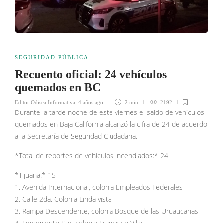
SEGURIDAD PÚBLICA
Recuento oficial: 24 vehículos
quemados en BC
Editor Odisea Informativa
,
4 años ago
2 min
2192
Durante la tarde noche de este viernes el saldo de vehículos
quemados en Baja California alcanzó la cifra de 24 de acuerdo
a la Secretaría de Seguridad Ciudadana.
*Total de reportes de vehículos incendiados:* 24
*Tijuana:* 15
1. Avenida Internacional, colonia Empleados Federales
2. Calle 2da. Colonia Linda vista
3. Rampa Descendente, colonia Bosque de las Uruaucarias