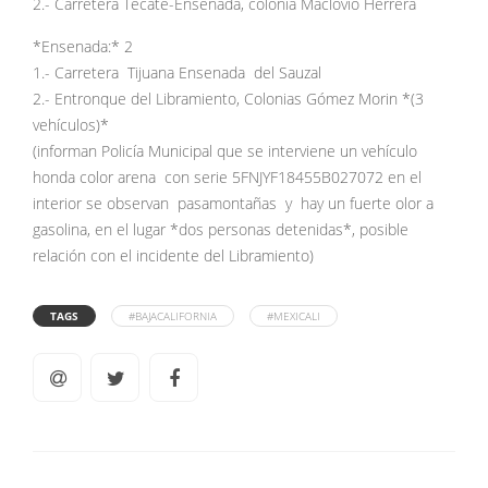
2.- Carretera Tecate-Ensenada, colonia Maclovio Herrera
*Ensenada:* 2
1.- Carretera Tijuana Ensenada del Sauzal
2.- Entronque del Libramiento, Colonias Gómez Morin *(3
vehículos)*
(informan Policía Municipal que se interviene un vehículo
honda color arena con serie 5FNJYF18455B027072 en el
interior se observan pasamontañas y hay un fuerte olor a
gasolina, en el lugar *dos personas detenidas*, posible
relación con el incidente del Libramiento)
TAGS
#BAJACALIFORNIA
#MEXICALI