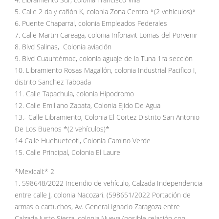
4. Libramiento Sur, colonia Francisco Villa
5. Calle 2 da y cañón K, colonia Zona Centro *(2 vehículos)*
6. Puente Chaparral, colonia Empleados Federales
7. Calle Martin Careaga, colonia Infonavit Lomas del Porvenir
8. Blvd Salinas, Colonia aviación
9. Blvd Cuauhtémoc, colonia aguaje de la Tuna 1ra sección
10. Libramiento Rosas Magallón, colonia Industrial Pacifico I,
distrito Sanchez Taboada
11. Calle Tapachula, colonia Hipodromo
12. Calle Emiliano Zapata, Colonia Ejido De Agua
13.- Calle Libramiento, Colonia El Cortez Distrito San Antonio
De Los Buenos *(2 vehículos)*
14 Calle Huehueteotl, Colonia Camino Verde
15. Calle Principal, Colonia El Laurel
*Mexicali:* 2
1. 598648/2022 Incendio de vehículo, Calzada Independencia
entre calle J, colonia Nacozari. (598651/2022 Portación de
armas o cartuchos, Av. General Ignacio Zaragoza entre
Calzada Justo Sierra, colonia Nueva (posible relación con