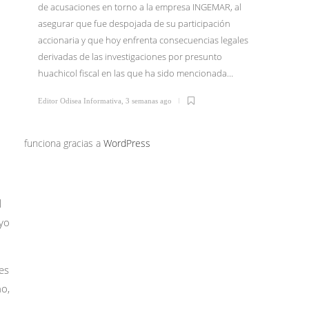
de acusaciones en torno a la empresa INGEMAR, al
asegurar que fue despojada de su participación
El Dr. I
accionaria y que hoy enfrenta consecuencias legales
junio li
derivadas de las investigaciones por presunto
Tijuana 
huachicol fiscal en las que ha sido mencionada…
Morena 
confirm
Editor Odisea Informativa
,
3 semanas ago
Editor Od
funciona gracias a
WordPress
l
oyo
es
no,