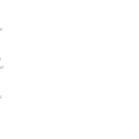
de
ó
el
l