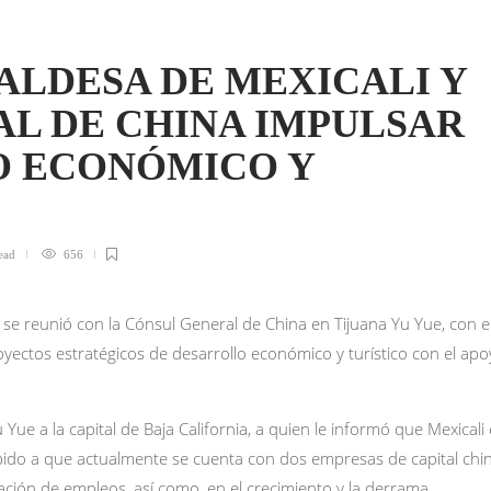
LDESA DE MEXICALI Y
L DE CHINA IMPULSAR
O ECONÓMICO Y
ead
656
se reunió con la Cónsul General de China en Tijuana Yu Yue, con e
oyectos estratégicos de desarrollo económico y turístico con el ap
Yue a la capital de Baja California, a quien le informó que Mexicali 
ebido a que actualmente se cuenta con dos empresas de capital chi
eación de empleos, así como, en el crecimiento y la derrama