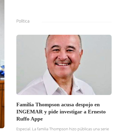
Política
Familia Thompson acusa despojo en
SOLI
INGEMAR y pide investigar a Ernesto
BURG
Ruffo Appe
BUSC
TRAS
Especial. La familia Thompson hizo públicas una serie
DENU