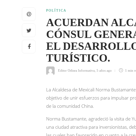
POLÍTICA
ACUERDAN ALCA
CÓNSUL GENERA
EL DESARROLL
TURÍSTICO.
Editor Odisea Informativa
,
5 años ago
1 min
r
La Alcaldesa de Mexicali Norma Bustamante 
objetivo de unir esfuerzos para impulsar pr
de la comunidad China.
Norma Bustamante, agradeció la visita de Yu 
una ciudad atractiva para inversionistas, d
las cuales han favorecido en cuanto a la cr