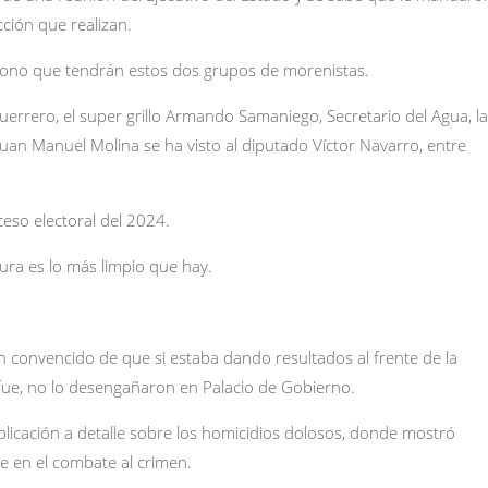
cción que realizan.
cono que tendrán estos dos grupos de morenistas.
errero, el super grillo Armando Samaniego, Secretario del Agua, la
uan Manuel Molina se ha visto al diputado Víctor Navarro, entre
eso electoral del 2024.
ura es lo más limpio que hay.
n convencido de que si estaba dando resultados al frente de la
 fue, no lo desengañaron en Palacio de Gobierno.
xplicación a detalle sobre los homicidios dolosos, donde mostró
ne en el combate al crimen.