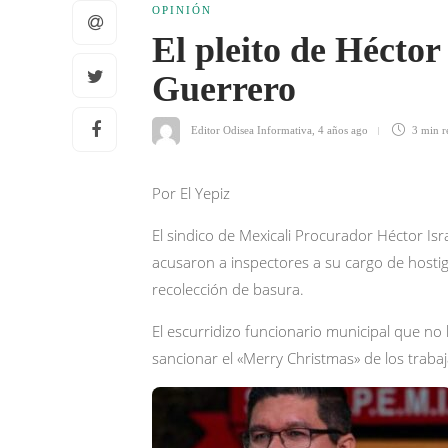
OPINIÓN
El pleito de Hécto
Guerrero
Editor Odisea Informativa
,
4 años ago
3 min
r
Por El Yepiz
El sindico de Mexicali Procurador Héctor Is
acusaron a inspectores a su cargo de hostig
recolección de basura.
El escurridizo funcionario municipal que no
sancionar el «Merry Christmas» de los traba