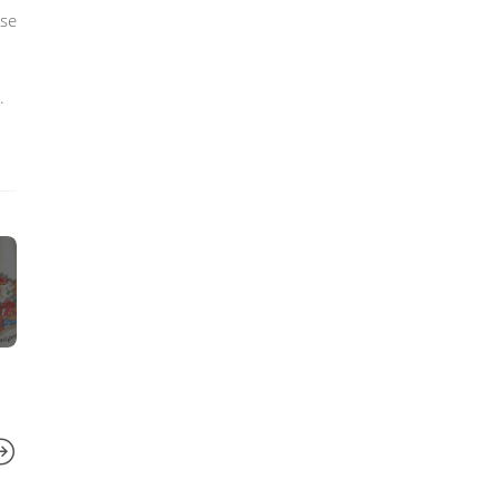
ese
.