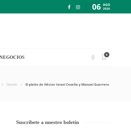
06
AGO
2026
0
NEGOCIOS
Opinión
El pleito de Héctor Israel Ceseña y Manuel Guerrero
Suscribete a nuestro boletín