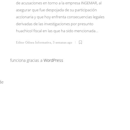
de acusaciones en torno a la empresa INGEMAR, al
asegurar que fue despojada de su participación
El Dr. I
accionaria y que hoy enfrenta consecuencias legales
junio li
derivadas de las investigaciones por presunto
Tijuana 
huachicol fiscal en las que ha sido mencionada…
Morena 
confirm
Editor Odisea Informativa
,
3 semanas ago
Editor Od
funciona gracias a
WordPress
de