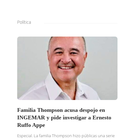
Política
Familia Thompson acusa despojo en
SOLI
INGEMAR y pide investigar a Ernesto
BURG
Ruffo Appe
BUSC
TRAS
Especial. La familia Thompson hizo públicas una serie
DENU