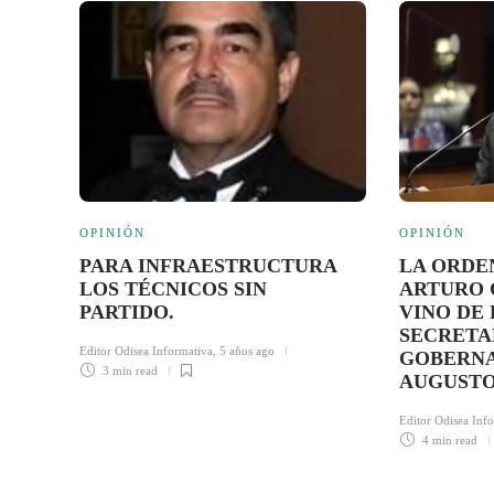
OPINIÓN
OPINIÓN
PARA INFRAESTRUCTURA
LA ORDE
LOS TÉCNICOS SIN
ARTURO 
PARTIDO.
VINO DE 
SECRETA
Editor Odisea Informativa
,
5 años ago
GOBERNA
3 min
read
AUGUSTO
Editor Odisea Inf
4 min
read