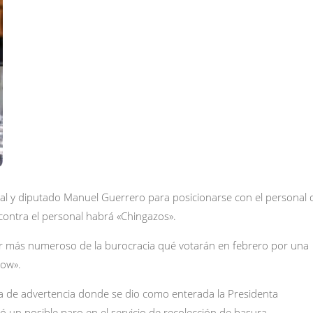
cal y diputado Manuel Guerrero para posicionarse con el personal 
o contra el personal habrá «Chingazos».
or más numeroso de la burocracia qué votarán en febrero por una
how».
ta de advertencia donde se dio como enterada la Presidenta
 un posible paro en el servicio de recolección de basura.