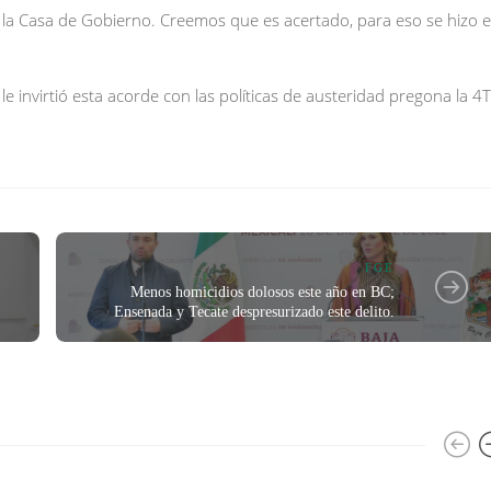
n la Casa de Gobierno. Creemos que es acertado, para eso se hizo 
e invirtió esta acorde con las políticas de austeridad pregona la 4T
FGE
Menos homicidios dolosos este año en BC;
Ensenada y Tecate despresurizado este delito.