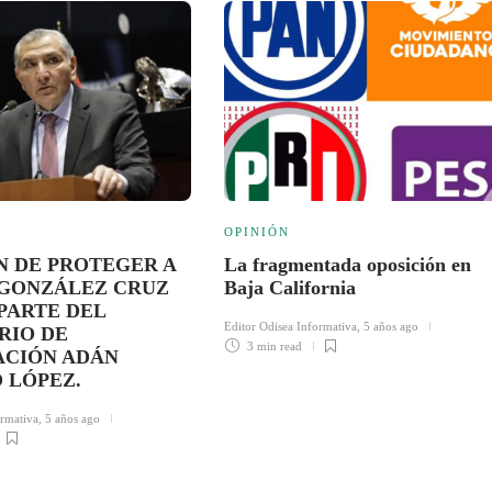
OPINIÓN
N DE PROTEGER A
La fragmentada oposición en
GONZÁLEZ CRUZ
Baja California
PARTE DEL
Editor Odisea Informativa
,
5 años ago
RIO DE
3 min
read
CIÓN ADÁN
 LÓPEZ.
ormativa
,
5 años ago