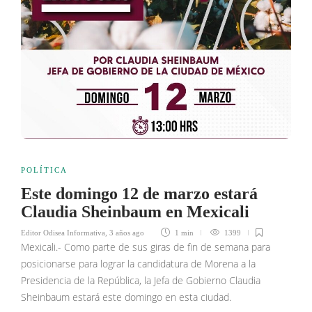
POLÍTICA
Este domingo 12 de marzo estará
Claudia Sheinbaum en Mexicali
Editor Odisea Informativa
,
3 años ago
1 min
1399
Mexicali.- Como parte de sus giras de fin de semana para
posicionarse para lograr la candidatura de Morena a la
Presidencia de la República, la Jefa de Gobierno Claudia
Sheinbaum estará este domingo en esta ciudad.