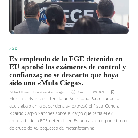
FGE
Ex empleado de la FGE detenido en
EU aprobó los exámenes de control y
confianza; no se descarta que haya
sido una «Mula Ciega».
Editor Odisea Informativa
,
4 años ago
2 min
821
Mexicali.- «Nunca he tenido un Secretario Particular desde
que trabajo en la dependencia», expresó el Fiscal General
Ricardo Carpio Sánchez sobre el cargo que tenía el ex
empleado de la FGE detenido en Estados Unidos por intento
de cruce de 45 paquetes de metanfetamina.