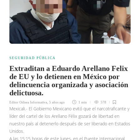
SEGURIDAD PÚBLICA
Extraditan a Eduardo Arellano Felix
de EU y lo detienen en México por
delincuencia organizada y asociación
delictuosa.
Editor Odisea Informativa
,
5 años ago
1 min
578
Mexicali.- El Gobierno Mexicano evitó que el narcotraficante y
líder del cartel de los Arellano Félix gozará de libertad en
nuestro país al detenerlo después de ser liberado en Estados
Unidos.
A las 15:15 horas de este lunes, en el Puente Internacional