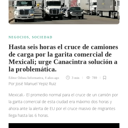
NEGOCIOS
,
SOCIEDAD
Hasta seis horas el cruce de camiones
de carga por la garita comercial de
Mexicali; urge Canacintra solución a
la problemática.
Editor Odisea Informativa
,
4 años ago
3 min
789
Por José Manuel Yepiz Ruiz
Mexicali.- El promedio normal para el cruce de un camión por
la garita comercial de esta ciudad era máximo dos horas y
ahora ante la alerta de EU por el cruce masivo de migrantes
llega hasta las 6 horas.