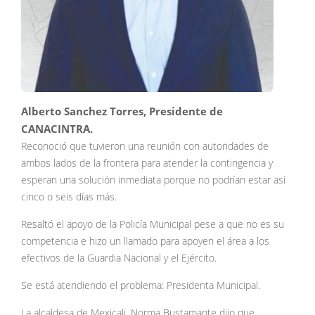
Alberto Sanchez Torres, Presidente de
CANACINTRA.
Reconoció que tuvieron una reunión con autoridades de
ambos lados de la frontera para atender la contingencia y
esperan una solución inmediata porque no podrían estar así
cinco o seis días más.
Resaltó el apoyo de la Policía Municipal pese a que no es su
competencia e hizo un llamado para apoyen el área a los
efectivos de la Guardia Nacional y el Ejército.
Se está atendiendo el problema: Presidenta Municipal.
La alcaldesa de Mexicali, Norma Bustamante dijo que