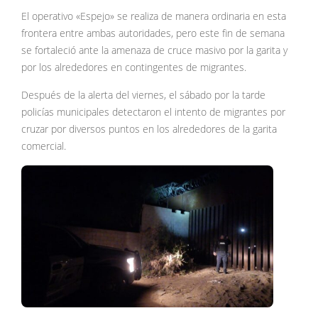
El operativo «Espejo» se realiza de manera ordinaria en esta
frontera entre ambas autoridades, pero este fin de semana
se fortaleció ante la amenaza de cruce masivo por la garita y
por los alrededores en contingentes de migrantes.
Después de la alerta del viernes, el sábado por la tarde
policías municipales detectaron el intento de migrantes por
cruzar por diversos puntos en los alrededores de la garita
comercial.