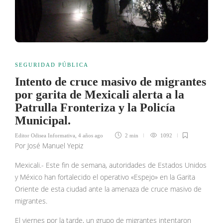
SEGURIDAD PÚBLICA
Intento de cruce masivo de migrantes
por garita de Mexicali alerta a la
Patrulla Fronteriza y la Policía
Municipal.
Editor Odisea Informativa
,
4 años ago
2 min
1092
Por José Manuel Yepiz
Mexicali.- Este fin de semana, autoridades de Estados Unidos
y México han fortalecido el operativo «Espejo» en la Garita
Oriente de esta ciudad ante la amenaza de cruce masivo de
migrantes.
El viernes por la tarde, un grupo de migrantes intentaron