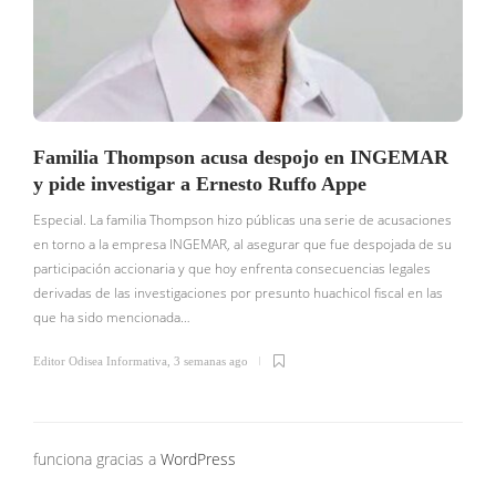
Familia Thompson acusa despojo en INGEMAR
y pide investigar a Ernesto Ruffo Appe
Especial. La familia Thompson hizo públicas una serie de acusaciones
en torno a la empresa INGEMAR, al asegurar que fue despojada de su
participación accionaria y que hoy enfrenta consecuencias legales
E
derivadas de las investigaciones por presunto huachicol fiscal en las
s
que ha sido mencionada…
e
s
Editor Odisea Informativa
,
3 semanas ago
E
funciona gracias a
WordPress