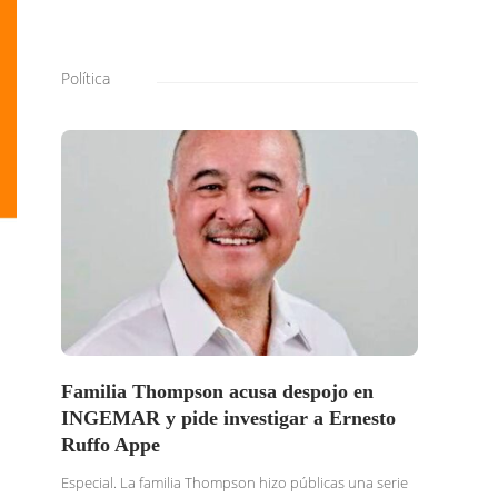
Política
Familia Thompson acusa despojo en
SOLI
INGEMAR y pide investigar a Ernesto
BURG
Ruffo Appe
BUSC
TRAS
Especial. La familia Thompson hizo públicas una serie
DENU