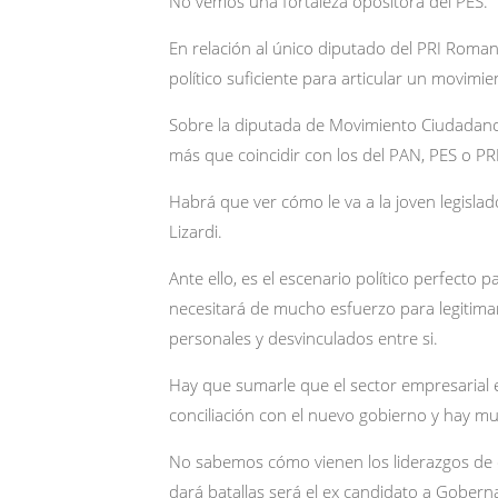
No vemos una fortaleza opositora del PES.
En relación al único diputado del PRI Roman
político suficiente para articular un movimie
Sobre la diputada de Movimiento Ciudadano
más que coincidir con los del PAN, PES o PR
Habrá que ver cómo le va a la joven legislad
Lizardi.
Ante ello, es el escenario político perfecto
necesitará de mucho esfuerzo para legitimar
personales y desvinculados entre si.
Hay que sumarle que el sector empresarial 
conciliación con el nuevo gobierno y hay mu
No sabemos cómo vienen los liderazgos de 
dará batallas será el ex candidato a Gober