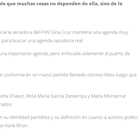
lo que muchas cosas no dependen de ella, sino de la
ederal la senadora del PAN Gina Cruz mantiene una agenda muy
á para buscar una agenda opositora real.
 una importante agenda, pero enfocada solamente al puerto de
ue conformarán un nuevo partido llamado «Somos Más» luego que
l Peña Chávez, Rosa María García Zamarripa y María Monserrat
rados.
 su identidad partidista y su definición en cuanto a actores polític
ge Hank Rhon.