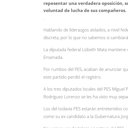
repesentar una verdadera oposición, so
voluntad de lucha de sus compañeros.
.
Hablando de liderazgos aislados, a nivel f
discreta, por lo que no sabemos si cambiar
La diputada federal Lizbeth Mata mantiene
Ensenada.
Por rumbos del PES, acaban de anunciar q
este partido perdió el registro.
A los tres diputados locales del PES Migue
Rodríguez Lorenzo se les ha visto muy sepa
Los del todavía PES estarán entretenidos con
como su ex candidato a la Gubernatura Jor