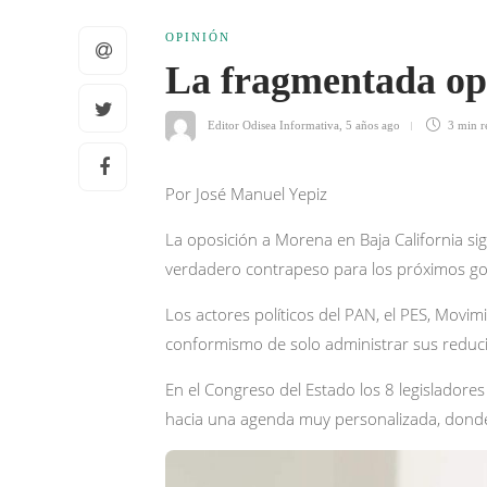
OPINIÓN
La fragmentada opo
Editor Odisea Informativa
,
5 años ago
3 min
r
Por José Manuel Yepiz
La oposición a Morena en Baja California s
verdadero contrapeso para los próximos go
Los actores políticos del PAN, el PES, Movi
conformismo de solo administrar sus reduc
En el Congreso del Estado los 8 legislador
hacia una agenda muy personalizada, donde e