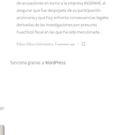
de acusaciones en torno a la empresa INGEMAR, al
asegurar que fue despojada de su participación
El Dr. I
accionaria y que hoy enfrenta consecuencias legales
junio li
derivadas de las investigaciones por presunto
Tijuana 
huachicol fiscal en las que ha sido mencionada…
Morena 
confirm
Editor Odisea Informativa
,
3 semanas ago
Editor Od
funciona gracias a
WordPress
nan