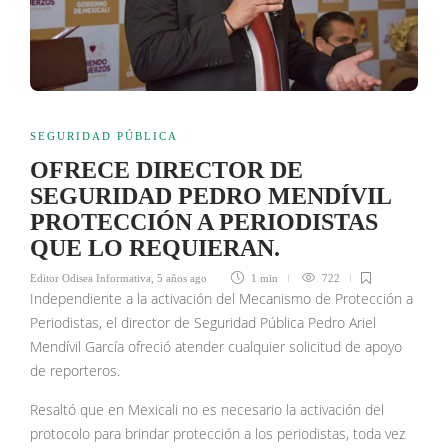
SEGURIDAD PÚBLICA
OFRECE DIRECTOR DE
SEGURIDAD PEDRO MENDÍVIL
PROTECCIÓN A PERIODISTAS
QUE LO REQUIERAN.
Editor Odisea Informativa
,
5 años ago
1 min
722
Independiente a la activación del Mecanismo de Protección a
Periodistas, el director de Seguridad Pública Pedro Ariel
Mendívil García ofreció atender cualquier solicitud de apoyo
de reporteros.
Resaltó que en Mexicali no es necesario la activación del
protocolo para brindar protección a los periodistas, toda vez