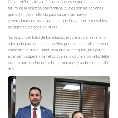
Día del Niño, invita a reflexionar qué es lo que desea para el
futuro de la niñez bajacaliforniana, cuales son las acciones
que están desarrollando para salvar a las nuevas
generaciones de las situaciones que los vuelven vulnerables
de sufrir situaciones delictivas.
“Es responsabilidad de los adultos, el construir el escenario
adecuado para que los pequeños puedan desarrollarse en un
ambiente de tranquilidad, para que se eduquen, proyecten,
alcancen y superen los retos que se proponen, por ello, debe
existir coordinación entre las autoridades y padres de familia”,
dijo.