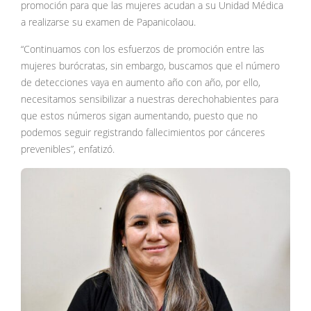
promoción para que las mujeres acudan a su Unidad Médica
a realizarse su examen de Papanicolaou.
“Continuamos con los esfuerzos de promoción entre las
mujeres burócratas, sin embargo, buscamos que el número
de detecciones vaya en aumento año con año, por ello,
necesitamos sensibilizar a nuestras derechohabientes para
que estos números sigan aumentando, puesto que no
podemos seguir registrando fallecimientos por cánceres
prevenibles”, enfatizó.