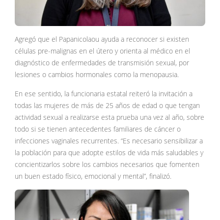
Agregó que el Papanicolaou ayuda a reconocer si existen
células pre-malignas en el útero y orienta al médico en el
diagnóstico de enfermedades de transmisión sexual, por
lesiones o cambios hormonales como la menopausia.
En ese sentido, la funcionaria estatal reiteró la invitación a
todas las mujeres de más de 25 años de edad o que tengan
actividad sexual a realizarse esta prueba una vez al año, sobre
todo si se tienen antecedentes familiares de cáncer o
infecciones vaginales recurrentes. “Es necesario sensibilizar a
la población para que adopte estilos de vida más saludables y
concientizarlos sobre los cambios necesarios que fomenten
un buen estado físico, emocional y mental”, finalizó.