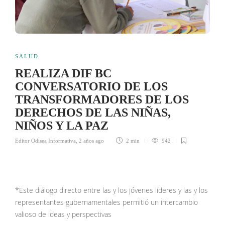
SALUD
REALIZA DIF BC
CONVERSATORIO DE LOS
TRANSFORMADORES DE LOS
DERECHOS DE LAS NIÑAS,
NIÑOS Y LA PAZ
Editor Odisea Informativa
,
2 años ago
2 min
942
*Este diálogo directo entre las y los jóvenes líderes y las y los
representantes gubernamentales permitió un intercambio
valioso de ideas y perspectivas