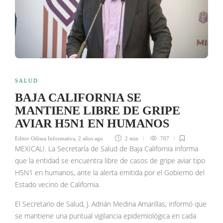
SALUD
BAJA CALIFORNIA SE
MANTIENE LIBRE DE GRIPE
AVIAR H5N1 EN HUMANOS
Editor Odisea Informativa
,
2 años ago
2 min
707
MEXICALI. La Secretaría de Salud de Baja California informa
que la entidad se encuentra libre de casos de gripe aviar tipo
H5N1 en humanos, ante la alerta emitida por el Gobierno del
Estado vecino de California.
El Secretario de Salud, J. Adrián Medina Amarillas, informó que
se mantiene una puntual vigilancia epidemiológica en cada